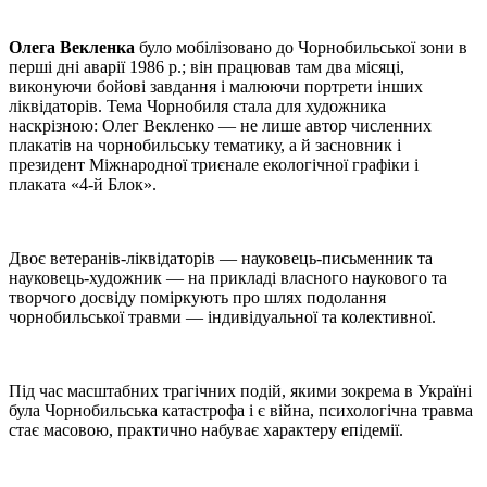
Олега Векленка
було мобілізовано до Чорнобильської зони в
перші дні аварії 1986 р.; він працював там два місяці,
виконуючи бойові завдання і малюючи портрети інших
ліквідаторів. Тема Чорнобиля стала для художника
наскрізною: Олег Векленко — не лише автор численних
плакатів на чорнобильську тематику, а й засновник і
президент Міжнародної триєнале екологічної графіки і
плаката «4-й Блок».
Двоє ветеранів-ліквідаторів — науковець-письменник та
науковець-художник — на прикладі власного наукового та
творчого досвіду поміркують про шлях подолання
чорнобильської травми — індивідуальної та колективної.
Під час масштабних трагічних подій, якими зокрема в Україні
була Чорнобильська катастрофа і є війна, психологічна травма
стає масовою, практично набуває характеру епідемії.