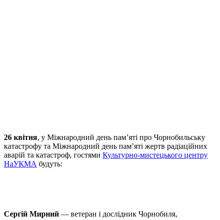
26 квітня
, у Міжнародний день пам’яті про Чорнобильську
катастрофу та Міжнародний день пам’яті жертв радіаційних
аварій та катастроф, гостями
Культурно-мистецького центру
НаУКМА
будуть:
Сергій Мирний
— ветеран і дослідник Чорнобиля,