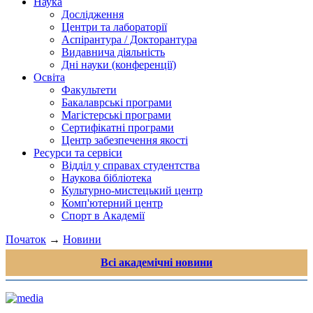
Наука
Дослідження
Центри та лабораторії
Аспірантура / Докторантура
Видавнича діяльність
Дні науки (конференції)
Освіта
Факультети
Бакалаврські програми
Магістерські програми
Сертифікатні програми
Центр забезпечення якості
Ресурси та сервіси
Відділ у справах студентства
Наукова бібліотека
Культурно-мистецький центр
Комп'ютерний центр
Спорт в Академії
Початок
→
Новини
Всі академічні новини