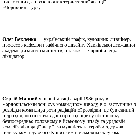
письменник, співзасновник туристичної агенції
«ЧорнобильТур»;
Олег Векленко
— український графік, художник-дизайнер,
професор кафедри графічного дизайну Харківської державної
академії дизайну і мистецтв, а також — чорнобилець-
ліквідатор.
Сергій Мирний
у перші місяці аварії 1986 року в
Чорнобильській зоні був командиром взводу, в.о. заступника з
розвідки командира роти радіаційної розвідки; це був єдиний
підрозділ, що постачав дані про радіаційну обстановку
безпосередньо головному військовому штабу та урядовій
комісії з ліквідації аварії. За мужність та героїзм одержав
подяку командуючого Київським військовим округом.