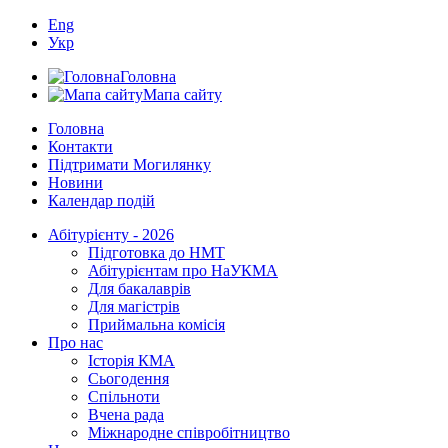
Eng
Укр
Головна
Мапа сайту
Головна
Контакти
Підтримати Могилянку
Новини
Календар подій
Абітурієнту - 2026
Підготовка до НМТ
Абітурієнтам про НаУКМА
Для бакалаврів
Для магістрів
Приймальна комісія
Про нас
Історія КМА
Сьогодення
Спільноти
Вчена рада
Міжнародне співробітництво