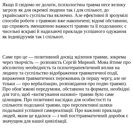
Якщо її свідомо не долати, психологічна травма несе велику
загрозу як для окремої людини так і для спільнот, до
українського суспільства включно. Але ефективні й зрозумілі
способи роботи з травмою вже накопичені; відомі обставини,
що сприяють зменшенню важкості травми та її подоланню; є
чисельні яскраві й надихаючі приклади успішного одужання
як індивідуумів так і спільнот.
Саме про це — позитивний досвід зцілення травми, зокрема
через творчість — розповість Сергій Мирний. Мова йтиме про
абсолютну необхідність та психотерапевтичний вплив на
людину та суспільство відображення травматичної події,
вираження травматичних переживань (в першу чергу, але не
тільки — про вербалізацію, розповідання про подію травми).
Про обов’язкові передумови, обставини та формати, необхідні
для того, щоб «витягування назовні» травми було саме
цілющим. Про позитивні наслідки для особистості та
спільноти подоланої травми, про перспективні шляхи
подальшої успішної самореалізації. Про важливі приклади
людей, яким це вдалося — і чий посттравматичний доробок є
значущим для нашої цивілізації.