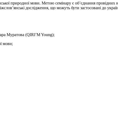
ської природної мови. Метою семінару є об’єднання провідних на
іжслов’янські дослідження, що можуть бути застосовані до україн
нара Муратова (QIRI’M Young);
ї мови;