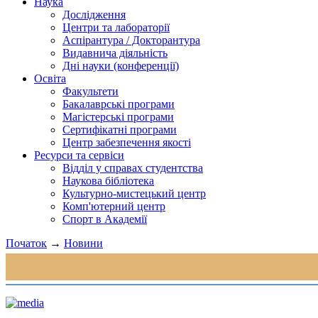
Наука
Дослідження
Центри та лабораторії
Аспірантура / Докторантура
Видавнича діяльність
Дні науки (конференції)
Освіта
Факультети
Бакалаврські програми
Магістерські програми
Сертифікатні програми
Центр забезпечення якості
Ресурси та сервіси
Відділ у справах студентства
Наукова бібліотека
Культурно-мистецький центр
Комп'ютерний центр
Спорт в Академії
Початок
→
Новини