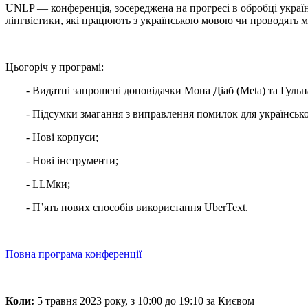
UNLP — конференція, зосереджена на прогресі в обробці україн
лінгвістики, які працюють з українською мовою чи проводять м
Цьогоріч у програмі:
- Видатні запрошені доповідачки Мона Діаб (Meta) та Гуль
- Підсумки змагання з виправлення помилок для українсько
- Нові корпуси;
- Нові інструменти;
- LLMки;
- П’ять нових способів використання UberText.
Повна програма конференції
Коли:
5 травня 2023 року, з 10:00 до 19:10 за Києвом