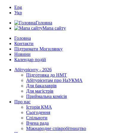
Eng
Укр
Головна
Мапа сайту
Головна
Контакти
Підтримати Могилянку
Новини
Календар подій
Абітурієнту - 2026
Підготовка до НМТ
Абітурієнтам про НаУКМА
Для бакалаврів
Для магістрів
Приймальна комісія
Про нас
Історія КМА
Сьогодення
Спільноти
Вчена рада
Міжнародне співробітництво