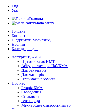
Eng
Укр
Головна
Мапа сайту
Головна
Контакти
Підтримати Могилянку
Новини
Календар подій
Абітурієнту - 2026
Підготовка до НМТ
Абітурієнтам про НаУКМА
Для бакалаврів
Для магістрів
Приймальна комісія
Про нас
Історія КМА
Сьогодення
Спільноти
Вчена рада
Міжнародне співробітництво