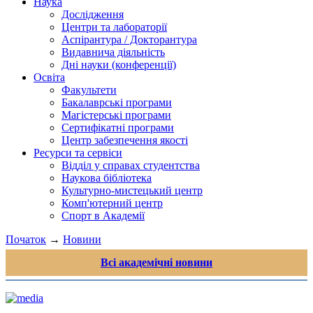
Наука
Дослідження
Центри та лабораторії
Аспірантура / Докторантура
Видавнича діяльність
Дні науки (конференції)
Освіта
Факультети
Бакалаврські програми
Магістерські програми
Сертифікатні програми
Центр забезпечення якості
Ресурси та сервіси
Відділ у справах студентства
Наукова бібліотека
Культурно-мистецький центр
Комп'ютерний центр
Спорт в Академії
Початок
→
Новини
Всі академічні новини