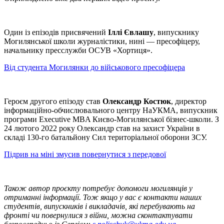
Один із епізодів присвячений
Іллі Євлашу
, випускнику
Могилянської школи журналістики, нині — пресофіцеру,
начальнику пресслужби ОСУВ «Хортиця».
Від студента Могилянки до військового пресофіцера
Героєм другого епізоду став
Олександр Костюк
, директор
інформаційно-обчислювального центру НаУКМА, випускник
програми Executive MBA Києво-Могилянської бізнес-школи. З
24 лютого 2022 року Олександр став на захист України в
складі 130-го батальйону Сил територіальної оборони ЗСУ.
Підрив на міні змусив повернутися з передової
Також автор проєкту потребує допомоги могилянців у
отриманні інформації. Тож якщо у вас є контакти наших
студентів, випускників і викладачів, які перебувають на
фронті чи повернулися з війни, можна сконтактувати