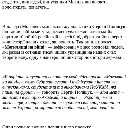
студенти, викладачі, випускники Могилянки воюють,
волонтерять, донатять...
Викладач Могилянської школи журналістики
Сергій Поліщук
поставив собі за мету задокументувати «могилянський»
спротив збройній російській агресії й відобразити його через
живі історії наших колег, які воюють. Так виник проєкт
«Могилянці на війні»
— зафіксовані у відео розповіді людей,
які разом із сотнями тисяч інших українців на наших очах
творять нову, одну з найгероїчніших сторінок історії держави.
«Я вирішив запустити волонтерський відеопроєкт «Могилянці
на війні», в якому буду записувати і публікувати інтерв’ю з
випускниками, студентами та викладачами НаУКМА, які
пішли на фронт,
— говорить Сергій Поліщук. —
Моя мета —
записати в історію Академії, а ширше — України, імена
могилянців, хлопців і дівчат, які зробили свій вибір стати на
захист України, розкрити їхні особистості, мотивацію».
Оприлюднено вже два перших відео проєкту.