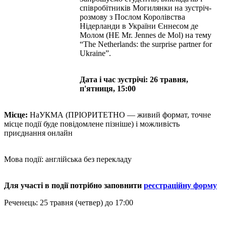
співробітників Могилянки на зустріч-
розмову з Послом Королівства
Нідерланди в України Єннесом де
Молом (HE Mr. Jennes de Mol) на тему
“The Netherlands: the surprise partner for
Ukraine”.
Дата і час зустрічі: 26 травня,
п'ятниця, 15:00
Місце:
НаУКМА (ПРІОРИТЕТНО — живий формат, точне
місце події буде повідомлене пізніше) і можливість
приєднання онлайн
Мова події: англійська без перекладу
Для участі в події потрібно заповнити
реєстраційну форму
Реченець: 25 травня (четвер) до 17:00