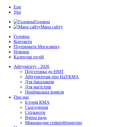
Eng
Укр
Головна
Мапа сайту
Головна
Контакти
Підтримати Могилянку
Новини
Календар подій
Абітурієнту - 2026
Підготовка до НМТ
Абітурієнтам про НаУКМА
Для бакалаврів
Для магістрів
Приймальна комісія
Про нас
Історія КМА
Сьогодення
Спільноти
Вчена рада
Міжнародне співробітництво