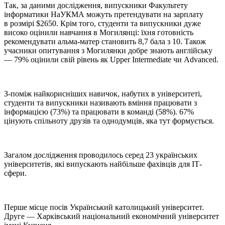
Так, за даними дослідження, випускники Факультету
інформатики НаУКМА можуть претендувати на зарплату
в розмірі $2650.
Крім того, студенти та випускники дуже
високо оцінили навчання в Могилянці: їхня готовність
рекомендувати альма-матер становить 8,7 бала з 10. Також
учасники опитування з Могилянки добре знають англійську
— 79% оцінили свій рівень як Upper Intermediate чи Advanced.
З-поміж найкорисніших навичок, набутих в університеті,
студенти та випускники називають вміння працювати з
інформацією (73%) та працювати в команді (58%). 67%
цінують спільноту друзів та однодумців, яка тут формується.
Загалом дослідження проводилось серед 23 українських
університетів, які випускають найбільше фахівців для ІТ-
сфери.
Перше місце посів Український католицький університет.
Друге — Харківський національний економічний університет