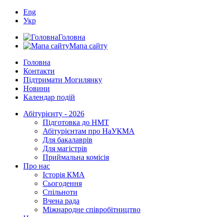
Eng
Укр
Головна
Мапа сайту
Головна
Контакти
Підтримати Могилянку
Новини
Календар подій
Абітурієнту - 2026
Підготовка до НМТ
Абітурієнтам про НаУКМА
Для бакалаврів
Для магістрів
Приймальна комісія
Про нас
Історія КМА
Сьогодення
Спільноти
Вчена рада
Міжнародне співробітництво