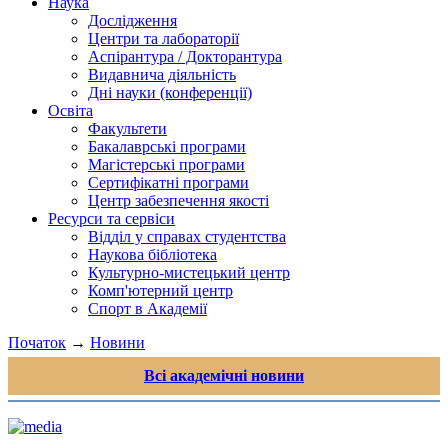
Наука
Дослідження
Центри та лабораторії
Аспірантура / Докторантура
Видавнича діяльність
Дні науки (конференції)
Освіта
Факультети
Бакалаврські програми
Магістерські програми
Сертифікатні програми
Центр забезпечення якості
Ресурси та сервіси
Відділ у справах студентства
Наукова бібліотека
Культурно-мистецький центр
Комп'ютерний центр
Спорт в Академії
Початок
→
Новини
Всі академічні новини