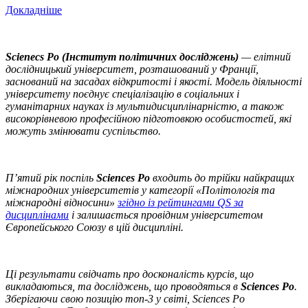
Докладніше
Scienecs Po (Інститут політичних досліджень)
— елітний
дослідницький університет, розташований у Франції,
заснований на засадах відкритості і якості. Модель діяльності
університету поєднує спеціалізацію в соціальних і
гуманітарних науках із мультидисциплінарністю, а також
високорівневою професійною підготовкою особистостей, які
можуть змінювати суспільство.
П’ятий рік поспіль
Sciences Po
входить до трійки найкращих
міжнародних університетів у категорії «Політологія та
міжнародні відносини»
згідно із рейтингами QS за
дисциплінами
і залишається провідним університетом
Європейського Союзу в цій дисципліні.
Ці результати свідчать про досконалість курсів, що
викладаються, та досліджень, що проводяться в
Sciences Po
.
Зберігаючи свою позицію топ-3 у світі, Sciences Po