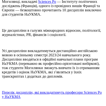
Могилянці, викладачі
Sciences Po
— Інституту політичних
досліджень (Франція), одного із провідних вишів Франції та
Європи — безкоштовно прочитають 10 дисциплін виключно
для студентів НаУКМА.
Це дисципліни в галузях міжнародних відносин, політології,
журналістики, PR, фінансів і соціології.
Усі дисципліни викладатимуться дистанційно англійською
мовою в осінньому семестрі 2023/24 навчального року.
Дисципліни вводяться в офіційні навчальні плани програм
НаУКМА (переважно як професійно-орієнтовані вибіркові),
тож студенти Могилянки зможуть вивчати їх із отриманням
кредитів і оцінок НаУКМА, які з’являться у їхніх
транскриптах і додатках до дипломів.
Перелік дисциплін, які викладатимуть професори Sciences Po
у НаУКМА