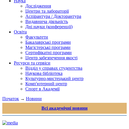
Наука
Дослідження
Центри та лабораторії
Аспірантура / Докторантура
Видавнича діяльність
Дні науки (конференції)
Освіта
Факультети
Бакалаврські програми
Магістерські програми
Сертифікатні програми
Центр забезпечення якості
Ресурси та сервіси
Відділ у справах студентства
Наукова бібліотека
Культурно-мистецький центр
Комп'ютерний центр
Спорт в Академії
Початок
→
Новини
Всі академічні новини