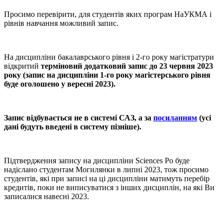
Просимо перевірити, для студентів яких програм НаУКМА і
рівнів навчання можливий запис.
На дисципліни бакалаврського рівня і 2-го року магістратури
відкритий
терміновий додатковий запис до 23 червня 2023
року (запис на дисципліни 1-го року магістерського рівня
буде оголошено у вересні 2023).
Запис відбувається не в системі САЗ, а за
посиланням
(усі
дані будуть введені в систему пізніше).
Підтвердження запису на дисципліни Sciences Po буде
надіслано студентам Могилянки в липні 2023, тож просимо
студентів, які при записі на ці дисципліни матимуть перебір
кредитів, поки не виписуватися з інших дисциплін, на які Ви
записалися навесні 2023.