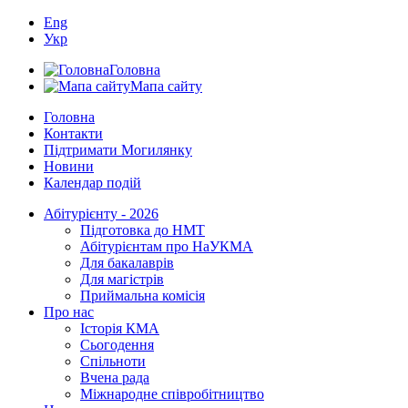
Eng
Укр
Головна
Мапа сайту
Головна
Контакти
Підтримати Могилянку
Новини
Календар подій
Абітурієнту - 2026
Підготовка до НМТ
Абітурієнтам про НаУКМА
Для бакалаврів
Для магістрів
Приймальна комісія
Про нас
Історія КМА
Сьогодення
Спільноти
Вчена рада
Міжнародне співробітництво