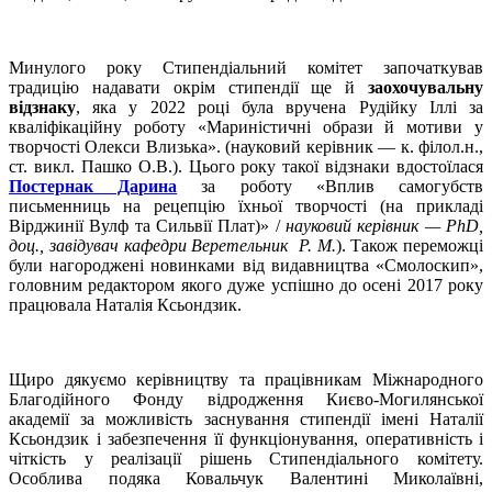
Минулого року Стипендіальний комітет започаткував
традицію надавати окрім стипендії ще й
заохочувальну
відзнаку
, яка у 2022 році була вручена Рудійку Іллі за
кваліфікаційну роботу «Мариністичні образи й мотиви у
творчості Олекси Влизька». (науковий керівник — к. філол.н.,
ст. викл. Пашко О.В.). Цього року такої відзнаки вдостоїлася
Постернак Дарина
за роботу «Вплив самогубств
письменниць на рецепцію їхньої творчості (на прикладі
Вірджинії Вулф та Сильвії Плат)» /
науковий керівник — PhD,
доц., завідувач кафедри Веретельник Р. М.
). Також переможці
були нагороджені новинками від видавництва «Смолоскип»,
головним редактором якого дуже успішно до осені 2017 року
працювала Наталія Ксьондзик.
Щиро дякуємо керівництву та працівникам Міжнародного
Благодійного Фонду відродження Києво-Могилянської
академії за можливість заснування стипендії імені Наталії
Ксьондзик і забезпечення її функціонування, оперативність і
чіткість у реалізації рішень Стипендіального комітету.
Особлива подяка Ковальчук Валентині Миколаївні,