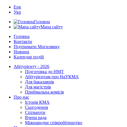
Eng
Укр
Головна
Мапа сайту
Головна
Контакти
Підтримати Могилянку
Новини
Календар подій
Абітурієнту - 2026
Підготовка до НМТ
Абітурієнтам про НаУКМА
Для бакалаврів
Для магістрів
Приймальна комісія
Про нас
Історія КМА
Сьогодення
Спільноти
Вчена рада
Міжнародне співробітництво