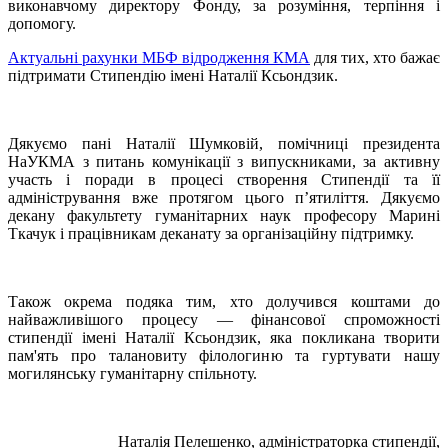
виконавчому директору Фонду, за розуміння, терпіння і
допомогу.
Актуальні рахунки МБФ відродження КМА
для тих, хто бажає
підтримати Стипендію імені Наталії Ксьондзик.
Дякуємо пані Наталії Шумковій, помічниці президента
НаУКМА з питань комунікації з випускниками, за активну
участь і поради в процесі створення Стипендії та її
адміністрування вже протягом цього п’ятиліття. Дякуємо
декану факультету гуманітарних наук професору Марині
Ткачук і працівникам деканату за організаційну підтримку.
Також окрема подяка тим, хто долучився коштами до
найважливішого процесу — фінансової спроможності
стипендії імені Наталії Ксьондзик, яка покликана творити
пам'ять про талановиту філологиню та гуртувати нашу
могилянську гуманітарну спільноту.
Наталія Пелешенко, адміністраторка стипендії,