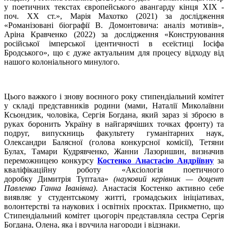
у поетичних текстах європейського авангарду кінця ХІХ -
поч. ХХ ст.», Марія Махотко (2021) за дослідження
«Романізовані біографії В. Домонтовича: аналіз мотивів»,
Аріна Кравченко (2022) за дослідження «Конструювання
російської імперської ідентичності в есеїстиці Іосіфа
Бродського», що є дуже актуальним для процесу відходу від
нашого колоніального минулого.
Цього важкого і знову воєнного року стипендіальний комітет
у складі представників родини (мами, Наталії Миколаївни
Ксьондзик, чоловіка, Сергія Богдана, який зараз зі зброєю в
руках боронить Україну в найгарячіших точках фронту) та
подруг, випускниць факультету гуманітарних наук,
Олександри Балясної (голова конкурсної комісії), Тетяни
Булах, Тамари Кудрявченко, Жанни Лазоришин, визначив
переможницею конкурсу
Костенко Анастасію Андріївну
за
кваліфікаційну роботу «Аксіологія поетичного
доробку Димитрія Туптала»
(науковий керівник — доцент
Павленко Ганна Іванівна)
. Анастасія Костенко активно себе
виявляє у студентському житті, громадських ініціативах,
волонтерстві та наукових і освітніх проєктах. Прикметно, що
Стипендіальний комітет цьогоріч представляла сестра Сергія
Богдана, Олена, яка і вручила нагороди і відзнаки.