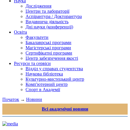
Наука
Дослідження
Центри та лабораторії
Аспірантура / Докторантура
Видавнича діяльність
Дні науки (конференції)
Освіта
Факультети
Бакалаврські програми
Магістерські програми
Сертифікатні програми
Центр забезпечення якості
Ресурси та сервіси
Відділ у справах студентства
Наукова бібліотека
Культурно-мистецький центр
Комп'ютерний центр
Спорт в Академії
Початок
→
Новини
Всі академічні новини