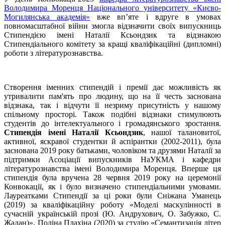
Володимира Моренця Національного університету «Києво-
Могилянська академія»
вже вп’яте і вдруге в умовах
повномасштабної війни змогла відзначити своїх випускниць
Стипендією імені Наталії Ксьондзик та відзнакою
Стипендіального комітету за кращі кваліфікаційні (дипломні)
роботи з літературознавства.
Створення іменних стипендій і премії дає можливість як
утривалити пам'ять про людину, що на її честь заснована
відзнака, так і відчути її незриму присутність у нашому
спільному просторі. Також подібні відзнаки стимулюють
студентів до інтелектуального і громадянського зростання.
Стипендія імені Наталії Ксьондзик
, нашої талановитої,
активної, яскравої студентки й аспірантки (2002-2011), була
заснована 2019 року батьками, чоловіком та друзями Наталії за
підтримки Асоціації випускників НаУКМА і кафедри
літературознавства імені Володимира Моренця. Вперше ця
стипендія була вручена 28 червня 2019 року на церемонії
Конвокації, як і було визначено стипендіальними умовами.
Лауреатками Стипендії за ці роки були Сніжана Уманець
(2019) за кваліфікаційну роботу «Моделі маскулінності в
сучасній українській прозі (Ю. Андрухович, О. Забужко, С.
Жадан)», Поліна Плахіна (2020) за студію «Семантизація літер