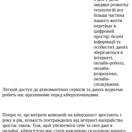
завдяки розвитку
технологій все
більша частина
нашого життя
перетікає в
цифровий
простір: безліч
інформації та
особистих даних
зберігаються в
інтернеті,
онлайн-робота,
онлайн-
розрахунки,
онлайн-
спілкування.
Легкий доступ до різноманітних сервісів та даних водночас
робить нас вразливими перед кіберзлочинцями.
Попри те, що витрати компаній на кіберзахист зростають з
року в рік, кількість постраждалих від інтернет-шахрайства
зростає також. Тож, щоб убезпечити себе та свої дані в
онлайні, кібергігієна має стати важливою складовою вашого