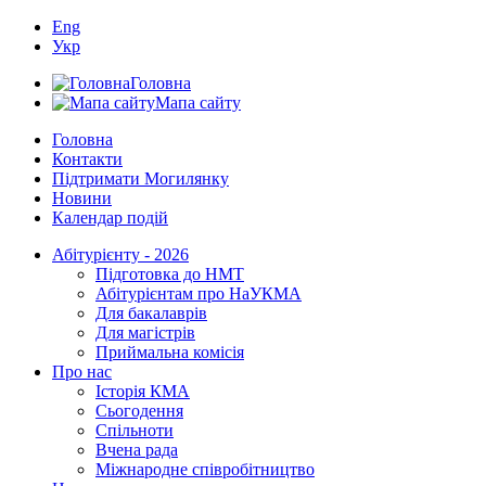
Eng
Укр
Головна
Мапа сайту
Головна
Контакти
Підтримати Могилянку
Новини
Календар подій
Абітурієнту - 2026
Підготовка до НМТ
Абітурієнтам про НаУКМА
Для бакалаврів
Для магістрів
Приймальна комісія
Про нас
Історія КМА
Сьогодення
Спільноти
Вчена рада
Міжнародне співробітництво