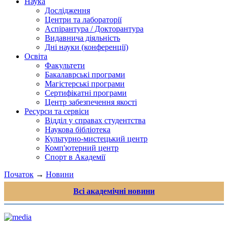
Наука
Дослідження
Центри та лабораторії
Аспірантура / Докторантура
Видавнича діяльність
Дні науки (конференції)
Освіта
Факультети
Бакалаврські програми
Магістерські програми
Сертифікатні програми
Центр забезпечення якості
Ресурси та сервіси
Відділ у справах студентства
Наукова бібліотека
Культурно-мистецький центр
Комп'ютерний центр
Спорт в Академії
Початок
→
Новини
Всі академічні новини