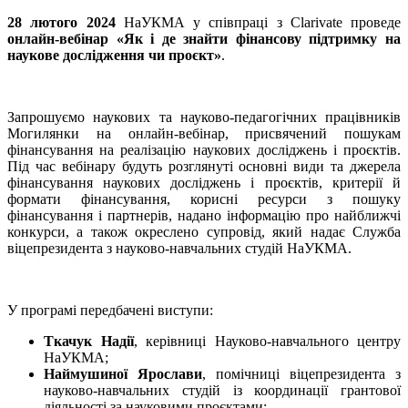
28 лютого 2024
НаУКМА у співпраці з Clarivate проведе
онлайн-вебінар «Як і де знайти фінансову підтримку на
наукове дослідження чи проєкт»
.
Запрошуємо наукових та науково-педагогічних працівників
Могилянки на онлайн-вебінар, присвячений пошукам
фінансування на реалізацію наукових досліджень і проєктів.
Під час вебінару будуть розглянуті основні види та джерела
фінансування наукових досліджень і проєктів, критерії й
формати фінансування, корисні ресурси з пошуку
фінансування і партнерів, надано інформацію про найближчі
конкурси, а також окреслено супровід, який надає Служба
віцепрезидента з науково-навчальних студій НаУКМА.
У програмі передбачені виступи:
Ткачук Надії
, керівниці Науково-навчального центру
НаУКМА;
Наймушиної Ярослави
, помічниці віцепрезидента з
науково-навчальних студій із координації грантової
діяльності за науковими проєктами;