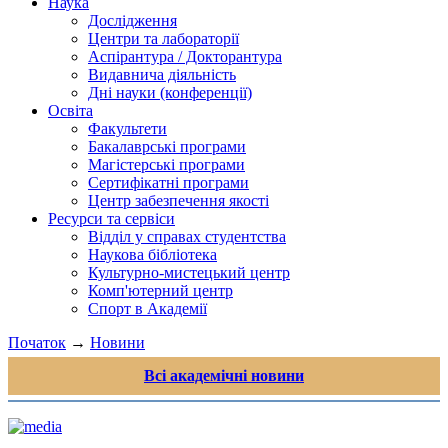
Наука
Дослідження
Центри та лабораторії
Аспірантура / Докторантура
Видавнича діяльність
Дні науки (конференції)
Освіта
Факультети
Бакалаврські програми
Магістерські програми
Сертифікатні програми
Центр забезпечення якості
Ресурси та сервіси
Відділ у справах студентства
Наукова бібліотека
Культурно-мистецький центр
Комп'ютерний центр
Спорт в Академії
Початок
→
Новини
Всі академічні новини