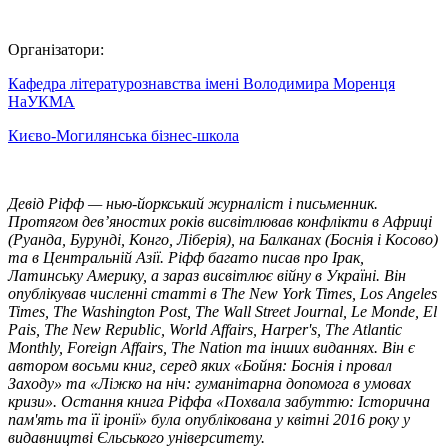
Організатори:
Кафедра літературознавства імені Володимира Моренця
НаУКМА
Києво-Могилянська бізнес-школа
Девід Ріфф — нью-йоркський журналіст і письменник.
Протягом дев’яностих років висвітлював конфлікти в Африці
(Руанда, Бурунді, Конго, Ліберія), на Балканах (Боснія і Косово)
та в Центральній Азії. Ріфф багато писав про Ірак,
Латинську Америку, а зараз висвітлює війну в Україні. Він
опублікував численні статті в The New York Times, Los Angeles
Times, The Washington Post, The Wall Street Journal, Le Monde, El
Pais, The New Republic, World Affairs, Harper's, The Atlantic
Monthly, Foreign Affairs, The Nation та інших виданнях. Він є
автором восьми книг, серед яких «Бойня: Боснія і провал
Заходу» та «Ліжко на ніч: гуманітарна допомога в умовах
кризи». Остання книга Ріффа «Похвала забуттю: Історична
пам'ять та її іронії» була опублікована у квітні 2016 року у
видавництві Єльського університету.