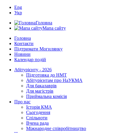
Eng
Укр
Головна
Мапа сайту
Головна
Контакти
Підтримати Могилянку
Новини
Календар подій
Абітурієнту - 2026
Підготовка до НМТ
Абітурієнтам про НаУКМА
Для бакалаврів
Для магістрів
Приймальна комісія
Про нас
Історія КМА
Сьогодення
Спільноти
Вчена рада
Міжнародне співробітництво