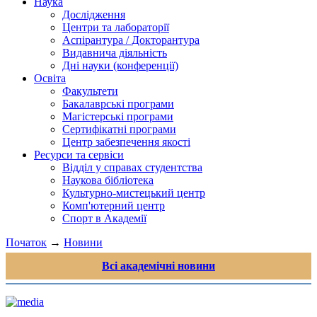
Наука
Дослідження
Центри та лабораторії
Аспірантура / Докторантура
Видавнича діяльність
Дні науки (конференції)
Освіта
Факультети
Бакалаврські програми
Магістерські програми
Сертифікатні програми
Центр забезпечення якості
Ресурси та сервіси
Відділ у справах студентства
Наукова бібліотека
Культурно-мистецький центр
Комп'ютерний центр
Спорт в Академії
Початок
→
Новини
Всі академічні новини