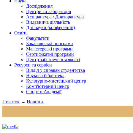
Наука
Дослідження
Центри та лабораторії
Аспірантура / Докторантура
Видавнича діяльність
Дні науки (конференції)
Освіта
Факультети
Бакалаврські програми
Магістерські програми
Сертифікатні програми
Центр забезпечення якості
Ресурси та сервіси
Відділ у справах студентства
Наукова бібліотека
Культурно-мистецький центр
Комп'ютерний центр
Спорт в Академії
Початок
→
Новини