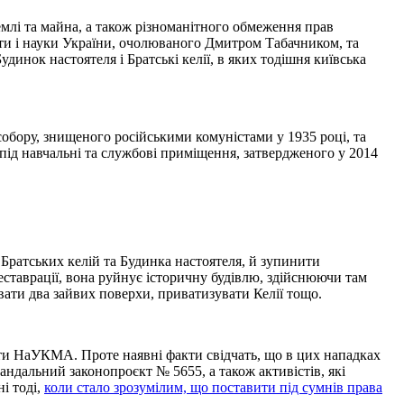
емлі та майна, а також різноманітного обмеження прав
ти і науки України, очолюваного Дмитром Табачником, та
динок настоятеля і Братські келії, в яких тодішня київська
бору, знищеного російськими комуністами у 1935 році, та
 під навчальні та службові приміщення, затвердженого у 2014
Братських келій та Будинка настоятеля, й зупинити
ставрації, вона руйнує історичну будівлю, здійснюючи там
вати два зайвих поверхи, приватизувати Келії тощо.
оти НаУКМА. Проте наявні факти свідчать, що в цих нападках
андальний законопроєкт № 5655, а також активістів, які
і тоді,
коли стало зрозумілим, що поставити під сумнів права