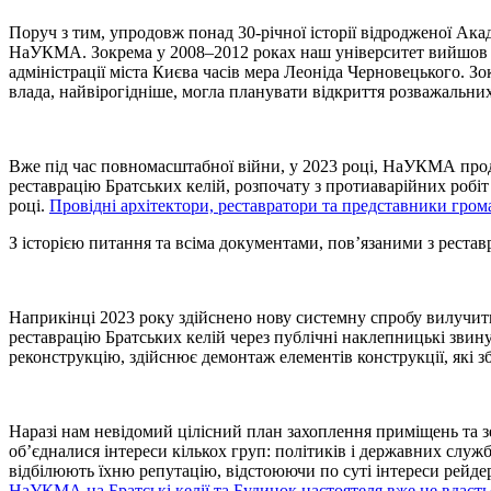
Поруч з тим, упродовж понад 30-річної історії відродженої Ак
НаУКМА. Зокрема у 2008–2012 роках наш університет вийшов п
адміністрації міста Києва часів мера Леоніда Черновецького. Зо
влада, найвірогідніше, могла планувати відкриття розважальних
Вже під час повномасштабної війни, у 2023 році, НаУКМА прод
реставрацію Братських келій, розпочату з протиаварійних робіт
році.
Провідні архітектори, реставратори та представники гром
З історією питання та всіма документами, пов’язаними з реста
Наприкінці 2023 року здійснено нову системну спробу вилучит
реставрацію Братських келій через публічні наклепницькі звин
реконструкцію, здійснює демонтаж елементів конструкції, які з
Наразі нам невідомий цілісний план захоплення приміщень та з
об’єдналися інтереси кількох груп: політиків і державних служ
відбілюють їхню репутацію, відстоюючи по суті інтереси рейдері
НаУКМА на Братські келії та Будинок настоятеля вже не вдасть