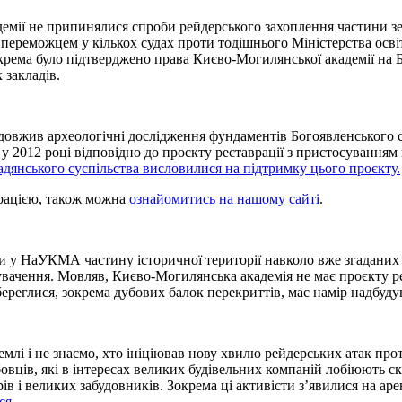
адемії не припинялися спроби рейдерського захоплення частини з
ереможцем у кількох судах проти тодішнього Міністерства осві
крема було підтверджено права Києво-Могилянської академії на Бу
 закладів.
овжив археологічні дослідження фундаментів Богоявленського со
 у 2012 році відповідно до проєкту реставрації з пристосуванням
адянського суспільства висловилися на підтримку цього проєкту.
врацією, також можна
ознайомитись на нашому сайті
.
и у НаУКМА частину історичної території навколо вже згаданих 
увачення. Мовляв, Києво-Могилянська академія не має проєкту ре
береглися, зокрема дубових балок перекриттів, має намір надбуду
емлі і не знаємо, хто ініціював нову хвилю рейдерських атак пр
бовців, які в інтересах великих будівельних компаній лобіюють ск
в і великих забудовників. Зокрема ці активісти з’явилися на арен
ся
.