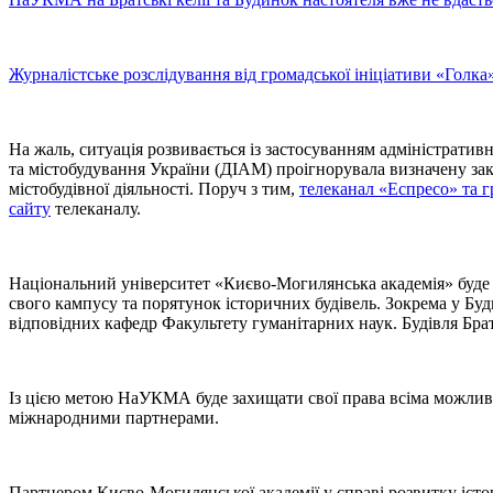
Журналістське розслідування від громадської ініціативи «Голка
На жаль, ситуація розвивається із застосуванням адміністрати
та містобудування України (ДІАМ) проігнорувала визначену зако
містобудівної діяльності. Поруч з тим,
телеканал «Еспресо» та г
сайту
телеканалу.
Національний університет «Києво-Могилянська академія» буде 
свого кампусу та порятунок історичних будівель. Зокрема у Бу
відповідних кафедр Факультету гуманітарних наук. Будівля Бра
Із цією метою НаУКМА буде захищати свої права всіма можливим
міжнародними партнерами.
Партнером Києво-Могилянської академії у справі розвитку істо