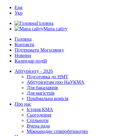
Eng
Укр
Головна
Мапа сайту
Головна
Контакти
Підтримати Могилянку
Новини
Календар подій
Абітурієнту - 2026
Підготовка до НМТ
Абітурієнтам про НаУКМА
Для бакалаврів
Для магістрів
Приймальна комісія
Про нас
Історія КМА
Сьогодення
Спільноти
Вчена рада
Міжнародне співробітництво