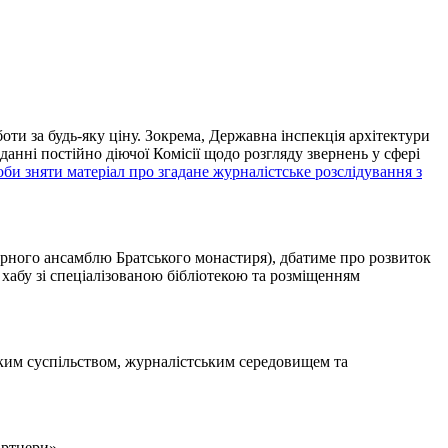
ти за будь-яку ціну. Зокрема, Державна інспекція архітектури
анні постійно діючої Комісії щодо розгляду звернень у сфері
би зняти матеріал про згадане журналістське розслідування з
урного ансамблю Братського монастиря), дбатиме про розвиток
хабу зі спеціалізованою бібліотекою та розміщенням
ьким суспільством, журналістським середовищем та
артнери».