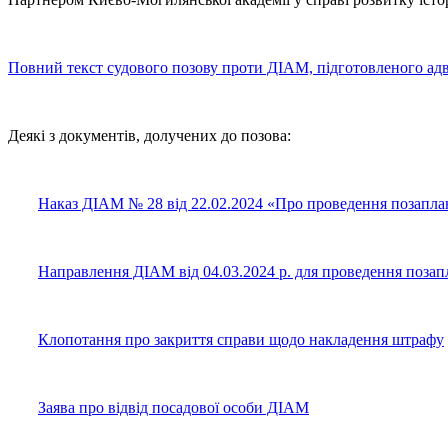
Повний текст судового позову проти ДІАМ, підготовленого а
Деякі з документів, долучених до позова:
Наказ ДІАМ № 28 від 22.02.2024 «Про проведення позапла
Направлення ДІАМ від 04.03.2024 р. для проведення позап
Клопотання про закриття справи щодо накладення штрафу
Заява про відвід посадової особи ДІАМ