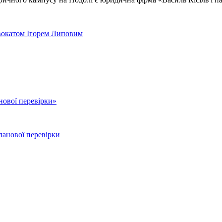
двокатом Ігорем Липовим
нової перевірки»
ланової перевірки