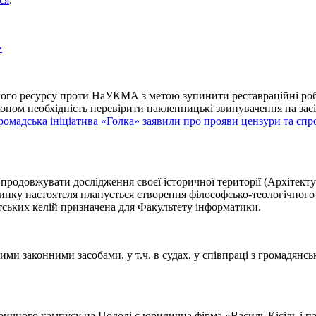
»
вного ресурсу проти НаУКМА з метою зупинити реставраційні робо
ном необхідність перевірити наклепницькі звинувачення на засід
ромадська ініціатива «Голка» заявили про прояви цензури та спро
продовжувати дослідження своєї історичної території (Архітект
динку настоятеля планується створення філософсько-теологічного 
тських келій призначена для Факультету інформатики.
и законними засобами, у т.ч. в судах, у співпраці з громадянс
ричного кампусу на Подолі є юридична фірма «Василь Кісіль і п