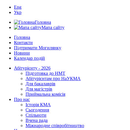
Eng
Укр
Головна
Мапа сайту
Головна
Контакти
Підтримати Могилянку
Новини
Календар подій
Абітурієнту - 2026
Підготовка до НМТ
Абітурієнтам про НаУКМА
Для бакалаврів
Для магістрів
Приймальна комісія
Про нас
Історія КМА
Сьогодення
Спільноти
Вчена рада
Міжнародне співробітництво