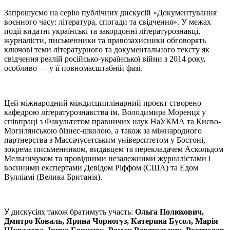
Запрошуємо на серію публічних дискусій «Документування
воєнного часу: література, спогади та свідчення». У межах
події видатні українські та закордонні літературознавці,
журналісти, письменники та правозахисники обговорять
ключові теми літературного та документального тексту як
свідчення реалій російсько-української війни з 2014 року,
особливо — у її повномасштабній фазі.
Цей міжнародний міждисциплінарний проєкт створено
кафедрою літературознавства ім. Володимира Моренця у
співпраці з Факультетом правничих наук НаУКМА та Києво-
Могилянською бізнес-школою, а також за міжнародного
партнерства з Массачусетським університетом у Бостоні,
зокрема письменником, видавцем та перекладачем Аскольдом
Мельничуком та провідними незалежними журналістами і
воєнними експертами Девідом Ріффом (США) та Едом
Вулліамі (Велика Британія).
У
дискусіях також братимуть участь:
Ольга Полюхович,
Дмитро Коваль, Ярина Чорногуз, Катерина Бусол, Марія