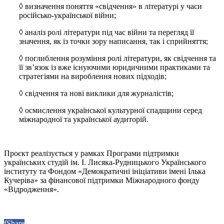
◊
визначення поняття «свідчення» в літературі у часи
російсько-української війни;
◊
аналіз ролі літератури під час війни та перегляд її
значення, як із точки зору написання, так і сприйняття;
◊
поглиблення розуміння ролі літератури, як свідчення та
її зв’язок із вже існуючими юридичними практиками та
стратегіями на вироблення нових підходів;
◊
свідчення та нові виклики для журналістів;
◊
осмислення української культурної спадщини серед
міжнародної та української аудиторій.
Проєкт реалізується у рамках Програми підтримки
українських студій ім. І. Лисяка-Рудницького Українського
інституту та Фондом «Демократичні ініціативи імені Ілька
Кучеріва» за фінансової підтримки Міжнародного фонду
«Відродження».
f
Share