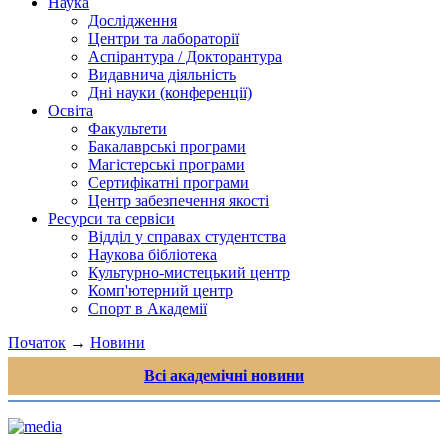
Наука
Дослідження
Центри та лабораторії
Аспірантура / Докторантура
Видавнича діяльність
Дні науки (конференції)
Освіта
Факультети
Бакалаврські програми
Магістерські програми
Сертифікатні програми
Центр забезпечення якості
Ресурси та сервіси
Відділ у справах студентства
Наукова бібліотека
Культурно-мистецький центр
Комп'ютерний центр
Спорт в Академії
Початок
→
Новини
Всі академічні новини