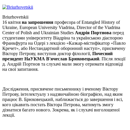
Briurhovetskii
16 квітня
на запрошення
професора of Entangled History of
Ukraine, European University Viadrina, Director of the Viadrina
Center of Polish and Ukrainian Studies
Андрія Портнова
перед
студентами університету Віадріна та українською діаспорою
Франкфурта на Одері з лекцією «Казкар-містифікатор «Павло
Кречет», або Нестандартний оборонний наступ», присвячену
Віктору Петрову, виступив доктор філології,
Почесний
президент НаУКМА В'ячеслав Брюховецький
. Після лекції
д. Андрій Портнов та слухачі мали змогу отримати відповіді
на свої запитання.
Дослідження, присвячене письменнику і вченому Віктору
Петрову, інтелектуалу з надзвичайною біографією, над яким
працює В. Брюховецький, наближається до завершення і всі,
кого цікавить постать Віктора Петрова, матимуть змогу
дізнатися багато нового. Зокрема, як і слухачі виголошеної
лекції.