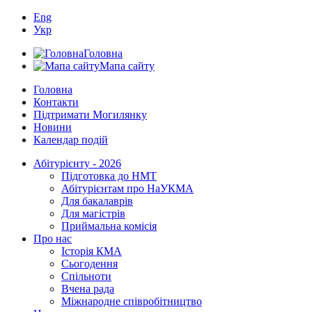
Eng
Укр
Головна
Мапа сайту
Головна
Контакти
Підтримати Могилянку
Новини
Календар подій
Абітурієнту - 2026
Підготовка до НМТ
Абітурієнтам про НаУКМА
Для бакалаврів
Для магістрів
Приймальна комісія
Про нас
Історія КМА
Сьогодення
Спільноти
Вчена рада
Міжнародне співробітництво