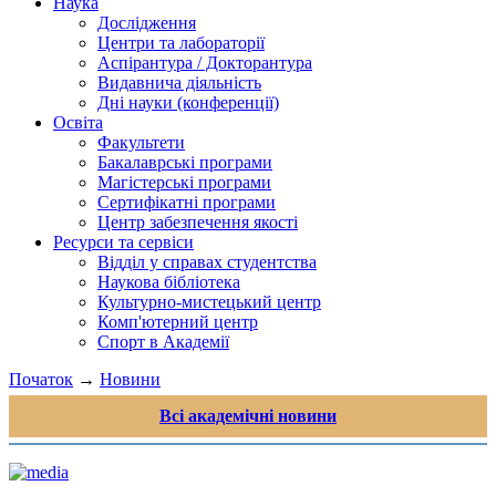
Наука
Дослідження
Центри та лабораторії
Аспірантура / Докторантура
Видавнича діяльність
Дні науки (конференції)
Освіта
Факультети
Бакалаврські програми
Магістерські програми
Сертифікатні програми
Центр забезпечення якості
Ресурси та сервіси
Відділ у справах студентства
Наукова бібліотека
Культурно-мистецький центр
Комп'ютерний центр
Спорт в Академії
Початок
→
Новини
Всі академічні новини