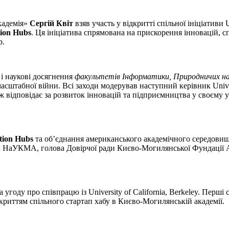
кадемія»
Сергій Квіт
взяв участь у відкритті спільної ініціативи Un
tion Hubs
. Ця ініціатива спрямована на прискорення інновацій, 
р.
 і наукові досягнення
факультетів Інформатики, Природничих нау
абної війни. Всі заходи модерував наступний керівник Universit
ож відповідає за розвиток інновацій та підприємництва у своєму
tion Hubs
та об’єднання американського академічного середовища
ик НаУКМА, голова Довірчої ради Києво-Могилянської Фундації 
 угоду про співпрацю із University of California, Berkeley. Перш
риттям спільного стартап хабу в Києво-Могилянській академії.