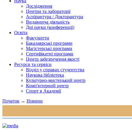
Наука
Дослідження
Центри та лабораторії
Аспірантура / Докторантура
Видавнича діяльність
Дні науки (конференції)
Освіта
Факультети
Бакалаврські програми
Магістерські програми
Сертифікатні програми
Центр забезпечення якості
Ресурси та сервіси
Відділ у справах студентства
Наукова бібліотека
Культурно-мистецький центр
Комп'ютерний центр
Спорт в Академії
Початок
→
Новини