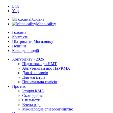
Eng
Укр
Головна
Мапа сайту
Головна
Контакти
Підтримати Могилянку
Новини
Календар подій
Абітурієнту - 2026
Підготовка до НМТ
Абітурієнтам про НаУКМА
Для бакалаврів
Для магістрів
Приймальна комісія
Про нас
Історія КМА
Сьогодення
Спільноти
Вчена рада
Міжнародне співробітництво