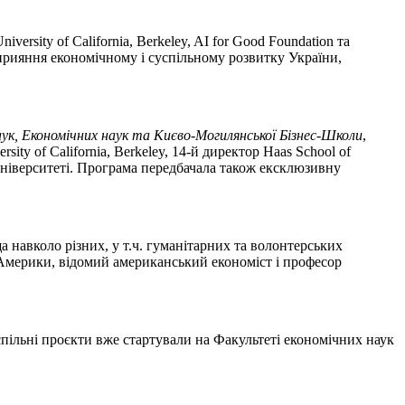
iversity of California, Berkeley, AI for Good Foundation та
сприяння економічному і суспільному розвитку України,
к, Економічних наук та Києво-Могилянської Бізнес-Школи
,
y of California, Berkeley, 14-й директор Haas School of
 університеті. Програма передбачала також ексклюзивну
 навколо різних, у т.ч. гуманітарних та волонтерських
Америки, відомий американський економіст і професор
і спільні проєкти вже стартували на Факультеті економічних наук