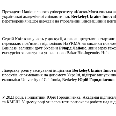
Президент Національного університету «Києво-Могилянська а
української академічної спільноти п.н.
BerkeleyUkraine Innova
перетворення нашої держави на глобальний інноваційний цент
Сергій Квіт взяв участь у дискусії, а також представив стартапи
переважно пов’язані з відповіддю НаУКМА на виклики повномасшт
Business, великий друг України
Річард Лайонс
, який зараз так
екскурсію за лаштунки унікального Bakar Bio-Ingenuity Hub.
Лідерську роль у заснуванні ініціативи
BerkeleyUkraine Innova
проєктів, спрямованих на допомогу Україні, відіграє випускн
економіки University of California, Berkeley
Юрій Городніченко
.
У 2023 році, з ініціативи Юрія Городніченка, Академія підписала
та КМБШ. У цьому році університети розпочали роботу над відк