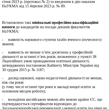
січня 2023 р. (протокол № 2) та введеним в дію наказом
НаУКМА від 15 березня 2023 р. № 89.
Встановлено такі
мінімальні професійно-кваліфікаційні
вимоги
до кандидатів на посади деканів факультетів
НаУКМА:
- наявність наукового ступеня та/або вченого (почесного)
звання;
- наявність не менше п’яти досягнень у професійній
діяльності за останні п’ять років, визначених у пункті 38
Ліцензійних умов провадження освітньої діяльності,
затверджених постановою Кабінету Міністрів України від
30 грудня 2015 р. № 1187;
- досвід наукової, науко-педагогічної діяльності не менше,
ніж сім років
(у тому числі останні три роки в закладі вищої освіти за
основним місцем роботи);
- володіння англійською мовою або мовою країни ЄС, що
підтверджується сертифікатом відповідно до
Загальноєвропейської рекомендації з мовної освіти (на рівні не