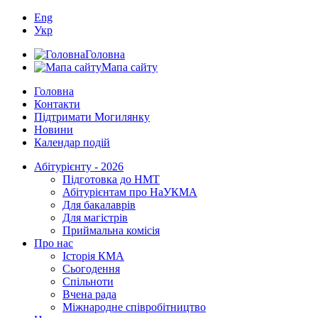
Eng
Укр
Головна
Мапа сайту
Головна
Контакти
Підтримати Могилянку
Новини
Календар подій
Абітурієнту - 2026
Підготовка до НМТ
Абітурієнтам про НаУКМА
Для бакалаврів
Для магістрів
Приймальна комісія
Про нас
Історія КМА
Сьогодення
Спільноти
Вчена рада
Міжнародне співробітництво