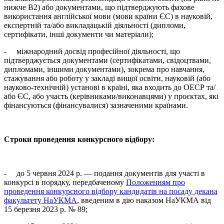
нижче В2) або документами, що підтверджують фахове
використання англійської мови (мови країни ЄС) в науковій,
експертній та/або викладацькій діяльності (дипломи,
сертифікати, інші документи чи матеріали);
- міжнародний досвід професійної діяльності, що
підтверджується документами (сертифікатами, свідоцтвами,
дипломами, іншими документами), зокрема про навчання,
стажування або роботу у закладі вищої освіти, науковій (або
науково-технічній) установі в країні, яка входить до ОЕСР та/
або ЄС, або участь (керівниками/виконавцями) у проєктах, які
фінансуються (фінансувалися) зазначеними країнами.
Строки проведення конкурсного відбору:
- до 5 червня 2024 р. — подання документів для участі в
конкурсі в порядку, передбаченому
Положенням про
проведення конкурсного відбору кандидатів на посаду декана
факультету НаУКМА
, введеним в дію наказом НаУКМА від
15 березня 2023 р. № 89;