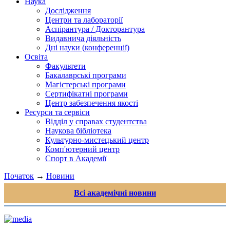
Наука
Дослідження
Центри та лабораторії
Аспірантура / Докторантура
Видавнича діяльність
Дні науки (конференції)
Освіта
Факультети
Бакалаврські програми
Магістерські програми
Сертифікатні програми
Центр забезпечення якості
Ресурси та сервіси
Відділ у справах студентства
Наукова бібліотека
Культурно-мистецький центр
Комп'ютерний центр
Спорт в Академії
Початок
→
Новини
Всі академічні новини