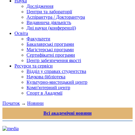
Наука
Дослідження
Центри та лабораторії
Аспірантура / Докторантура
Видавнича діяльність
Дні науки (конференції)
Освіта
Факультети
Бакалаврські програми
Магістерські програми
Сертифікатні програми
Центр забезпечення якості
Ресурси та сервіси
Відділ у справах студентства
Наукова бібліотека
Культурно-мистецький центр
Комп'ютерний центр
Спорт в Академії
Початок
→
Новини
Всі академічні новини