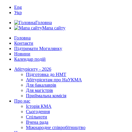
Eng
Укр
Головна
Мапа сайту
Головна
Контакти
Підтримати Могилянку
Новини
Календар подій
Абітурієнту - 2026
Підготовка до НМТ
Абітурієнтам про НаУКМА
Для бакалаврів
Для магістрів
Приймальна комісія
Про нас
Історія КМА
Сьогодення
Спільноти
Вчена рада
Міжнародне співробітництво