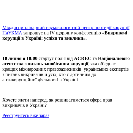
Міждисциплінарний науково-освітній центр протидії корупції
НаУКМА
запрошує на IV щорічну конференцію
«Викривачі
корупції в Україні: успіхи та виклики».
10 липня о 10:00
стартує подія від
ACREC
та
Національного
агентства з питань запобігання корупції
, яка об’єднає
кращих міжнародних правозахисників, українських експертів
з питань викривачів й усіх, хто є дотичним до
антикорупційної діяльності в Україні.
Хочете знати наперед, як розвиватиметься сфера прав
викривачів в Україні? —
Реєструйтесь вже зараз