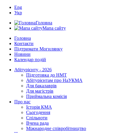
Eng
Укр
Головна
Мапа сайту
Головна
Контакти
Підтримати Могилянку
Новини
Календар подій
Абітурієнту - 2026
Підготовка до НМТ
Абітурієнтам про НаУКМА
Для бакалаврів
Для магістрів
Приймальна комісія
Про нас
Історія КМА
Сьогодення
Спільноти
Вчена рада
Міжнародне співробітництво