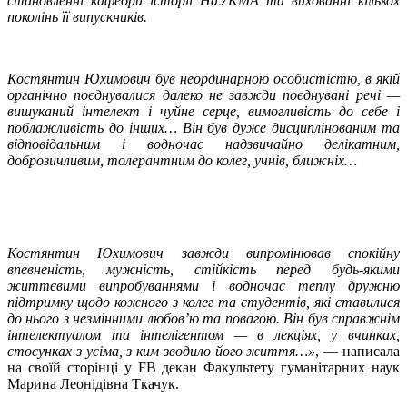
становленні кафедри історії НаУКМА та вихованні кількох
поколінь її випускників.
Костянтин Юхимович був неординарною особистістю, в якій
органічно поєднувалися далеко не завжди поєднувані речі —
вишуканий інтелект і чуйне серце, вимогливість до себе і
поблажливість до інших… Він був дуже дисциплінованим та
відповідальним і водночас надзвичайно делікатним,
доброзичливим, толерантним до колег, учнів, ближніх…
Костянтин Юхимович завжди випромінював спокійну
впевненість, мужність, стійкість перед будь-якими
життєвими випробуваннями і водночас теплу дружню
підтримку щодо кожного з колег та студентів, які ставилися
до нього з незмінними любов’ю та повагою. Він був справжнім
інтелектуалом та інтелігентом — в лекціях, у вчинках,
стосунках з усіма, з ким зводило його життя…»
, — написала
на своїй сторінці у FB декан Факультету гуманітарних наук
Марина Леонідівна Ткачук.