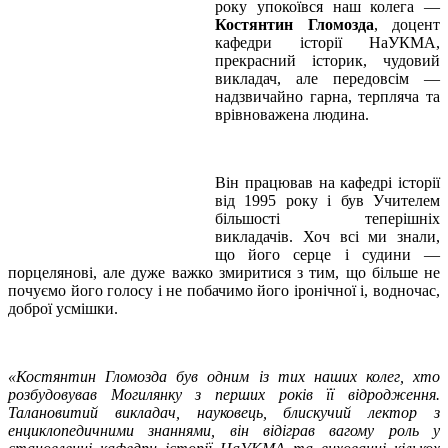
року упокоївся наш колега —
Костянтин Гломозда
, доцент
кафедри історії НаУКМА,
прекрасний історик, чудовий
викладач, але передовсім —
надзвичайно гарна, терпляча та
врівноважена людина.
Він працював на кафедрі історії
від 1995 року і був Учителем
більшості теперішніх
викладачів. Хоч всі ми знали,
що його серце і судини —
порцелянові, але дуже важко змиритися з тим, що більше не
почуємо його голосу і не побачимо його іронічної і, водночас,
доброї усмішки.
«Костянтин Гломозда був одним із тих наших колег, хто
розбудовував Могилянку з перших років її відродження.
Талановитий викладач, науковець, блискучий лектор з
енциклопедичними знаннями, він відіграв вагому роль у