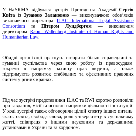
У НаУКМА відбулася зустріч Президента Академії
Сергія
Квіта
із
Зузаною Залановою
— виконувачкою обов’язків
виконавчого директора
ILAC International Legal Assistance
Consortium
та
Пітером Лундбергом
— виконавчим
директором
Raoul Wallenberg Institute of Human Rights and
Humanitarian Law
.
Обидві організації прагнуть створити більш справедливі та
гуманні суспільства через свою роботу із правосуддям,
зокрема в напрямку захисту прав людини, а також
підтримують розвиток стабільних та ефективних правових
систем у різних країнах.
Під час зустрічі представники ILAC та RWI коротко розповіли
про завдання, місії та основні напрямки діяльності інституцій.
У ході зустрічі також обговорили цілий спектр інших питань,
як-от: освіта, свобода слова, роль університету в суспільному
житті, співпраця з іншими науковими та державними
установами в Україні та за кордоном.