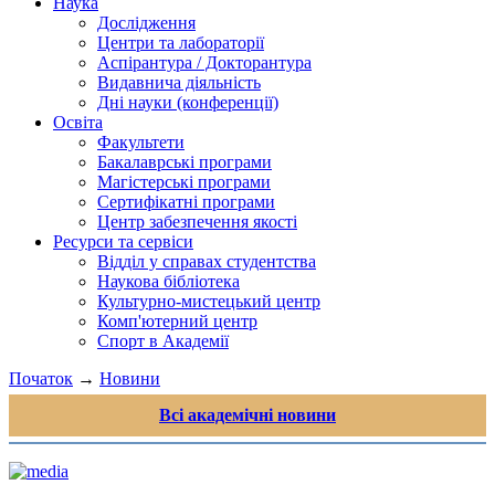
Наука
Дослідження
Центри та лабораторії
Аспірантура / Докторантура
Видавнича діяльність
Дні науки (конференції)
Освіта
Факультети
Бакалаврські програми
Магістерські програми
Сертифікатні програми
Центр забезпечення якості
Ресурси та сервіси
Відділ у справах студентства
Наукова бібліотека
Культурно-мистецький центр
Комп'ютерний центр
Спорт в Академії
Початок
→
Новини
Всі академічні новини