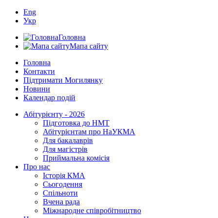
Eng
Укр
Головна
Мапа сайту
Головна
Контакти
Підтримати Могилянку
Новини
Календар подій
Абітурієнту - 2026
Підготовка до НМТ
Абітурієнтам про НаУКМА
Для бакалаврів
Для магістрів
Приймальна комісія
Про нас
Історія КМА
Сьогодення
Спільноти
Вчена рада
Міжнародне співробітництво