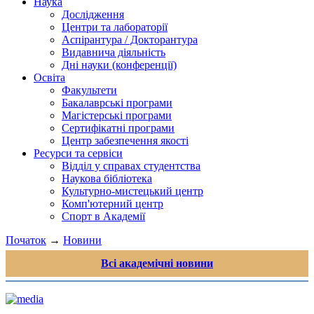
Наука
Дослідження
Центри та лабораторії
Аспірантура / Докторантура
Видавнича діяльність
Дні науки (конференції)
Освіта
Факультети
Бакалаврські програми
Магістерські програми
Сертифікатні програми
Центр забезпечення якості
Ресурси та сервіси
Відділ у справах студентства
Наукова бібліотека
Культурно-мистецький центр
Комп'ютерний центр
Спорт в Академії
Початок
→
Новини
Всі академічні новини