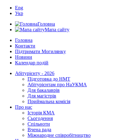
Eng
Укр
Головна
Мапа сайту
Головна
Контакти
Підтримати Могилянку
Новини
Календар подій
Абітурієнту - 2026
Підготовка до НМТ
Абітурієнтам про НаУКМА
Для бакалаврів
Для магістрів
Приймальна комісія
Про нас
Історія КМА
Сьогодення
Спільноти
Вчена рада
Міжнародне співробітництво