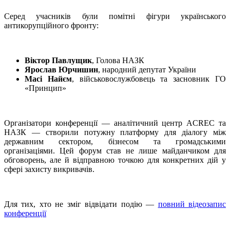
Серед учасників були помітні фігури українського
антикорупційного фронту:
Віктор Павлущик
, Голова НАЗК
Ярослав Юрчишин
, народний депутат України
Масі Найєм
, військовослужбовець та засновник ГО
«Принцип»
Організатори конференції — аналітичний центр ACREC та
НАЗК — створили потужну платформу для діалогу між
державним сектором, бізнесом та громадськими
організаціями. Цей форум став не лише майданчиком для
обговорень, але й відправною точкою для конкретних дій у
сфері захисту викривачів.
Для тих, хто не зміг відвідати подію —
повний відеозапис
конференції