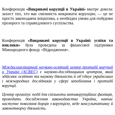
Конференція
«Викривачі корупції в Україні»
вкотре довела:
захист тих, хто має сміливість викривати корупцію, — це не
просто законодавча ініціатива, а необхідна умова для побудови
прозорого та справедливого суспільства.
Конференція
«Викривачі корупції в Україні: успіхи та
виклики»
була проведена за фінансової підтримки
Міжнародного фонду «Відродження».
Міждисциплінарний науково-освітній центр протидії корупції
в Україні (ACREC)
є науково-дослідницьким центром, який
здійснює освітню та наукову діяльність й об’єднує українських
і міжнародних дослідників у сфері запобігання і протидії
корупції.
Центр організує події для спільноти антикорупційних фахівців,
проводить дослідження законодавства України, навчає
наступне покоління борців з корупцією, веде консультативну й
законотворчу діяльність.