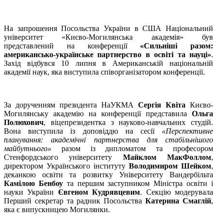
На запрошення Посольства України в США Національний
університет «Києво-Могилянська академія» був
представлений на конференції
«Сильніші разом:
американсько-українське партнерство в освіті та науці»
.
Захід відбувся 10 липня в Американській національній
академії наук, яка виступила співорганізатором конференції.
За дорученням президента НаУКМА
Сергія Квіта
Києво-
Могилянську академію на конференції представила
Ольга
Полюхович
, віцепрезидентка з науково-навчальних студій.
Вона виступила із доповіддю на сесії
«Перспективне
планування: академічні партнерства для стабільнішого
майбутнього»
разом із дипломатом та професором
Стенфордського університету
Майклом МакФоллом
,
директором Українського інституту
Володимиром Шейком
,
деканкою освіти та розвитку Університету Вандербільта
Камілою Бенбоу
та першим заступником Міністра освіти і
науки України
Євгеном Кудрявцевим
. Секцію модерувала
Перший секретар та радник Посольства
Катерина Смаглій
,
яка є випускницею Могилянки.