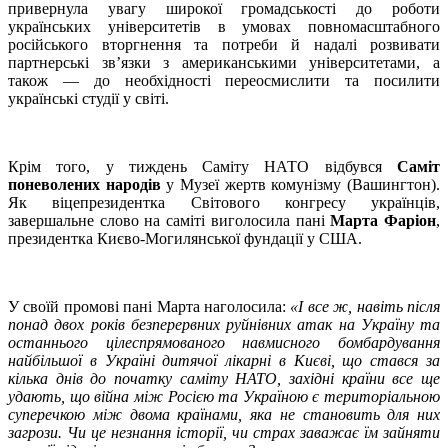
привернула увагу широкої громадськості до роботи
українських університетів в умовах повномасштабного
російського вторгнення та потреби й надалі розвивати
партнерські зв’язки з американськими університетами, а
також — до необхідності переосмислити та посилити
українські студії у світі.
Крім того, у тиждень Саміту НАТО відбувся
Саміт
поневолених народів
у Музеї жертв комунізму (Вашингтон).
Як віцепрезидентка Світового конгресу українців,
завершальне слово на саміті виголосила пані
Марта Фаріон
,
президентка Києво-Могилянської фундації у США.
У своїй промові пані Марта наголосила:
«І все ж, навіть після
понад двох років безперервних руйнівних атак на Україну та
останнього цілеспрямованого навмисного бомбардування
найбільшої в Україні дитячої лікарні в Києві, що стався за
кілька днів до початку саміту НАТО, західні країни все ще
удають, що війна між Росією та Україною є територіальною
суперечкою між двома країнами, яка не становить для них
загрози. Чи це незнання історії, чи страх заважає їм зайняти