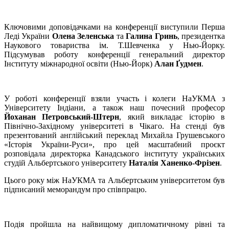
Ключовими доповідачками на конференції виступили Перша
Леді України
Олена Зеленська
та
Галина Гринь
, президентка
Наукового товариства ім. Т.Шевченка у Нью-Йорку.
Підсумував роботу конференції генеральний директор
Інституту міжнародної освіти (Нью-Йорк)
Алан Ґудмен
.
У роботі конференції взяли участь і колеги НаУКМА з
Університету Індіани, а також наш почесний професор
Йоханан Петровський-Штерн
, який викладає історію в
Північно-Західному університеті в Чікаго. На стенді був
презентований англійський переклад Михайла Грушевського
«Історія України-Руси», про цей масштабний проєкт
розповідала директорка Канадського інституту українських
студій Альбертського університету
Наталія Ханенко-Фрізен
.
Цього року між НаУКМА та Альбертським університетом був
підписаний меморандум про співпрацю.
Подія пройшла на найвищому дипломатичному рівні та