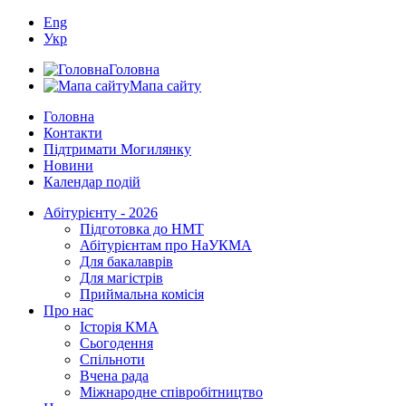
Eng
Укр
Головна
Мапа сайту
Головна
Контакти
Підтримати Могилянку
Новини
Календар подій
Абітурієнту - 2026
Підготовка до НМТ
Абітурієнтам про НаУКМА
Для бакалаврів
Для магістрів
Приймальна комісія
Про нас
Історія КМА
Сьогодення
Спільноти
Вчена рада
Міжнародне співробітництво