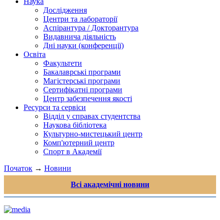
Наука
Дослідження
Центри та лабораторії
Аспірантура / Докторантура
Видавнича діяльність
Дні науки (конференції)
Освіта
Факультети
Бакалаврські програми
Магістерські програми
Сертифікатні програми
Центр забезпечення якості
Ресурси та сервіси
Відділ у справах студентства
Наукова бібліотека
Культурно-мистецький центр
Комп'ютерний центр
Спорт в Академії
Початок
→
Новини
Всі академічні новини