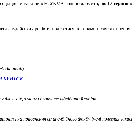
Асоціація випускників НаУКМА раді повідомити, що
17 серпня
в
менти спудейських років та поділитися новинами після закінчення
дні події)
И КВИТОК
близьких, з якими плануєте відвідати Reunion.
трат і на поповнення стипендійного фонду імені полеглих захисн