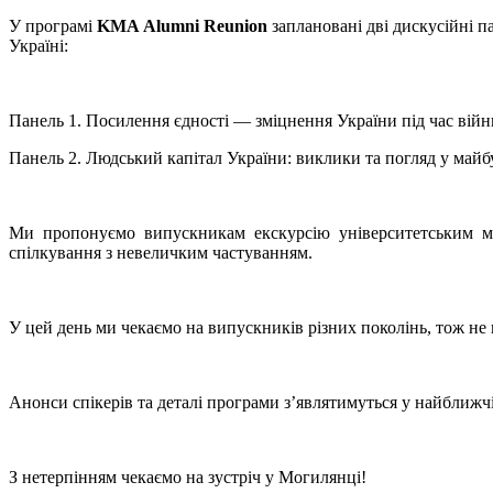
У програмі
KMA Alumni Reunion
заплановані дві дискусійні 
Україні:
Панель 1. Посилення єдності — зміцнення України під час війн
Панель 2. Людський капітал України: виклики та погляд у майб
Ми пропонуємо випускникам екскурсію університетським м
спілкування з невеличким частуванням.
У цей день ми чекаємо на випускників різних поколінь, тож не 
Анонси спікерів та деталі програми зʼявлятимуться у найближч
З нетерпінням чекаємо на зустріч у Могилянці!