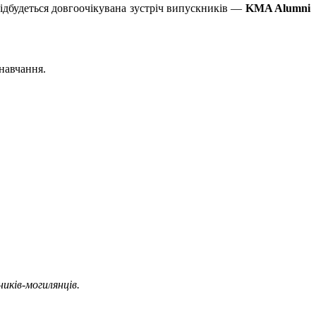
ідбудеться довгоочікувана зустріч випускників —
KMA Alumni
 навчання.
иків-могилянців.