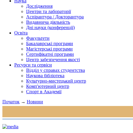
Наука
Дослідження
Центри та лабораторії
Аспірантура / Докторантура
Видавнича діяльність
Дні науки (конференції)
Освіта
Факультети
Бакалаврські програми
Магістерські програми
Сертифікатні програми
Центр забезпечення якості
Ресурси та сервіси
Відділ у справах студентства
Наукова бібліотека
Культурно-мистецький центр
Комп'ютерний центр
Спорт в Академії
Початок
→
Новини