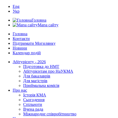
Eng
Укр
Головна
Мапа сайту
Головна
Контакти
Підтримати Могилянку
Новини
Календар подій
Абітурієнту - 2026
Підготовка до НМТ
Абітурієнтам про НаУКМА
Для бакалаврів
Для магістрів
Приймальна комісія
Про нас
Історія КМА
Сьогодення
Спільноти
Вчена рада
Міжнародне співробітництво