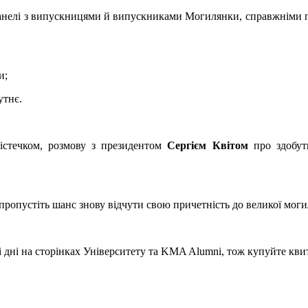
панелі з випускницями й випускниками Могилянки, справжніми п
и;
утнє.
істечком, розмову з президентом
Сергієм Квітом
про здобутк
пропустіть шанс знову відчути свою причетність до великої моги
і дні на сторінках Університету та KMA Alumni, тож купуйте кви