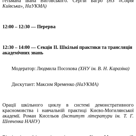
гетьмана Івана Виговського. Сергій Багро
(НЗ «Софія
Київська», НаУКМА)
12:00 – 12:30 — Перерва
12:30 – 14:00 — Секція ІІ. Шкільні практики та трансляція
академічних знань
Модератор: Людмила Посохова
(ХНУ ім. В. Н. Каразіна)
Дискутант: Максим Яременко
(НаУКМА)
Орації шкільного циклу в системі демонстративного
красномовства і навчальній практиці Києво-Могилянської
академії. Роман Кисельов
(Інститут літератури ім. Т. Г.
Шевченка НАНУ)