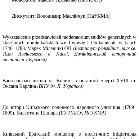
Дискутант: Володимир Маслійчук (НаУКМА)
Wykształcenie przedstawicieli moderatorium studiów generalnych w
klasztorach dominikańskich we Lwowie i Podkamieniu w latach
1746–1783. Марек Мілавіцкі ОП
(Інститут релігійних наук св.
Томи Аквінського в Києві, Домініканський історичний
інститут у Кракові)
Василіанські школи на Волині в останній чверті XVIII ст.
Оксана Карліна
(ВНУ ім. Л. Українки)
До історії Київського головного народного училища (1789–
1809). Валентина Шандра
(ІІУ НАНУ, НаУКМА)
Київський Братський монастир в політичних ініціативах