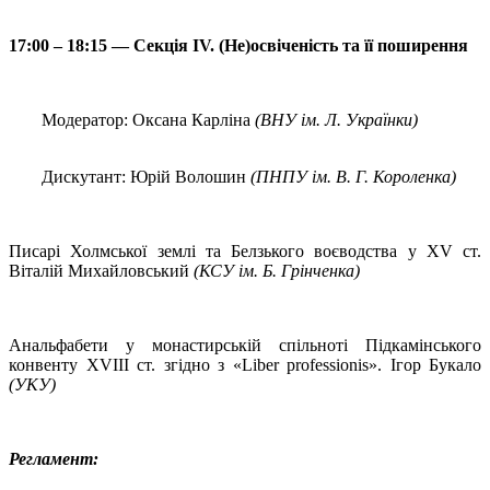
17:00 – 18:15 — Секція IV. (Не)освіченість та її поширення
Модератор: Оксана Карліна
(ВНУ ім. Л. Українки)
Дискутант: Юрій Волошин
(ПНПУ ім. В. Г. Короленка)
Писарі Холмської землі та Белзького воєводства у XV ст.
Віталій Михайловський
(КСУ ім. Б. Грінченка)
Анальфабети у монастирській спільноті Підкамінського
конвенту ХVІІІ ст. згідно з «Liber professionis». Ігор Букало
(УКУ)
Регламент: