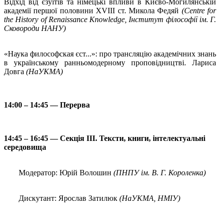
Відхід від єзуїтів та німецькі впливи в Києво-Могилянській
академії першої половини XVIII ст. Микола Федяй
(Centre for
the History of Renaissance Knowledge,
Інститут
філософії ім. Г.
Сковороди НАНУ)
«Наука философская єст...»: про трансляцію академічних знань
в українському ранньомодерному проповідництві. Лариса
Довга
(НаУКМА)
14:00 – 14:45 — Перерва
14:45 – 16:45 — Секція ІІІ. Тексти, книги, інтелектуальні
середовища
Модератор: Юрій Волошин
(ПНПУ ім. В. Г. Короленка)
Дискутант: Ярослав Затилюк
(НаУКМА, НМІУ)