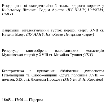
Етюди ранньої окциденталізації: згадка «дороги короля» у
Київському Літописі. Вадим Арістов
(ІІУ НАНУ, НаУКМА,
НМІУ)
Лаврський інтелектуальний гурток першої чверті XVII ст.
Наталія Білоус
(ІІУ НАНУ, НЗ «Києво-Печерська лавра»)
Репертуар книгозбірень василіанських монастирів
Мукачівської єпархії у XVIII ст. Михайло Тупиця
(УКУ)
Белетристика в приватних бібліотеках духовенства
Гетьманщини та Слобожанщини (друга половина XVIII —
початок ХІХ ст.). Людмила Посохова
(ХНУ ім. В. Н. Каразіна)
16:45 – 17:00 — Перерва