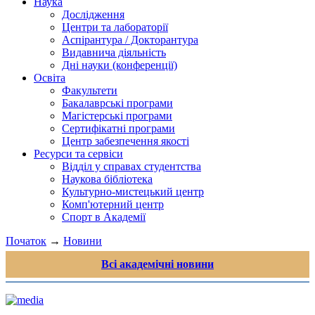
Наука
Дослідження
Центри та лабораторії
Аспірантура / Докторантура
Видавнича діяльність
Дні науки (конференції)
Освіта
Факультети
Бакалаврські програми
Магістерські програми
Сертифікатні програми
Центр забезпечення якості
Ресурси та сервіси
Відділ у справах студентства
Наукова бібліотека
Культурно-мистецький центр
Комп'ютерний центр
Спорт в Академії
Початок
→
Новини
Всі академічні новини