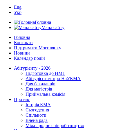
Eng
Укр
Головна
Мапа сайту
Головна
Контакти
Підтримати Могилянку
Новини
Календар подій
Абітурієнту - 2026
Підготовка до НМТ
Абітурієнтам про НаУКМА
Для бакалаврів
Для магістрів
Приймальна комісія
Про нас
Історія КМА
Сьогодення
Спільноти
Вчена рада
Міжнародне співробітництво