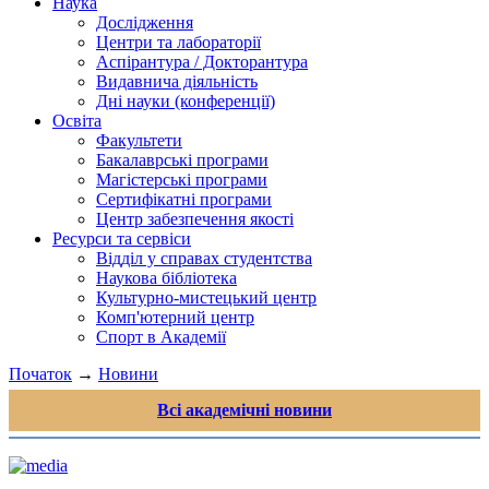
Наука
Дослідження
Центри та лабораторії
Аспірантура / Докторантура
Видавнича діяльність
Дні науки (конференції)
Освіта
Факультети
Бакалаврські програми
Магістерські програми
Сертифікатні програми
Центр забезпечення якості
Ресурси та сервіси
Відділ у справах студентства
Наукова бібліотека
Культурно-мистецький центр
Комп'ютерний центр
Спорт в Академії
Початок
→
Новини
Всі академічні новини