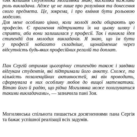
«Як колишня студентка Могилянки знаю, наскільки важлива
роль викладача. Адже це не лише про розуміння та донесення
свого предмета. Це, зокрема, і про вміння бути рольовою
моделлю.
Для мене особливо цінно, коли молоді люди обирають цю
професію. Є прагнення підтримати їх на цьому шляху і
сприяти, аби вони залишилася у професії. Так і виникла ідея
стипендії для молодих викладачів. Я знаю, що їм бути
у професії набагато складніше, щонайменше через
відсутність будь-яких професійних регалій та доплат.
Пан Сергій отримав цьогорічну стипендію також і завдяки
відгукам студентів, які підтримали його анкету. Схоже, та
кількість позалекційних активностей, які він проводить,
сформувала в них особливу любов до вищої математики.
Вітаю його й радію, що рідна Могилянка може похизуватися
такими викладачами»
, — зазначила пані Зоя.
Могилянська спільнота пишається досягненнями пана Сергія
та бажає успішної реалізації всіх задумів.