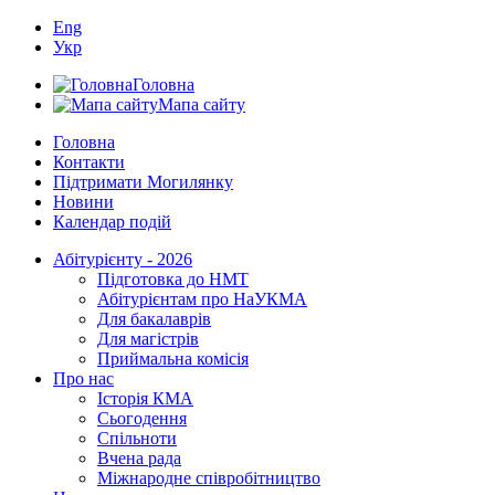
Eng
Укр
Головна
Мапа сайту
Головна
Контакти
Підтримати Могилянку
Новини
Календар подій
Абітурієнту - 2026
Підготовка до НМТ
Абітурієнтам про НаУКМА
Для бакалаврів
Для магістрів
Приймальна комісія
Про нас
Історія КМА
Сьогодення
Спільноти
Вчена рада
Міжнародне співробітництво