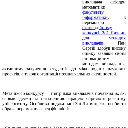
викладача кафедри
математики
факультету
інформатики
, з
перемогою в
стипендійному
конкурсі Зої Литвин
для молодих
викладачів
. Пан
Сергій здобув високу
оцінку завдяки своїм
інноваційним
методам викладання,
активному залученню студентів до міжнародних наукових
проєктів, а також організації позанавчальних активностей.
Мета цього конкурсу — підтримка викладачів-початківців, які
своїми ідеями та натхненною працею сприяють розвитку
університету. Особлива подяка пані Зої Литвин, яка особисто
обрала переможця серед фіналістів.