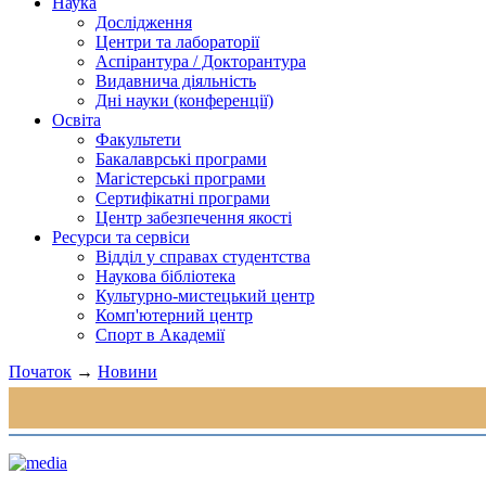
Наука
Дослідження
Центри та лабораторії
Аспірантура / Докторантура
Видавнича діяльність
Дні науки (конференції)
Освіта
Факультети
Бакалаврські програми
Магістерські програми
Сертифікатні програми
Центр забезпечення якості
Ресурси та сервіси
Відділ у справах студентства
Наукова бібліотека
Культурно-мистецький центр
Комп'ютерний центр
Спорт в Академії
Початок
→
Новини