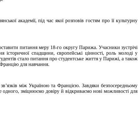
ької академії, під час якої розповів гостям про її культурну
 поставити питання меру 18-го округу Парижа. Учасники зустрічі
ня історичної спадщини, європейські цінності, роль молоді у
тудентів стало питання про студентське життя у Парижі, а також
 Францію для навчання.
 зв’язків між Україною та Францією. Завдяки безпосередньому
е одного, зміцнюємо довіру й відкриваємо нові можливості для