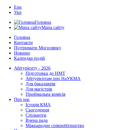
Eng
Укр
Головна
Мапа сайту
Головна
Контакти
Підтримати Могилянку
Новини
Календар подій
Абітурієнту - 2026
Підготовка до НМТ
Абітурієнтам про НаУКМА
Для бакалаврів
Для магістрів
Приймальна комісія
Про нас
Історія КМА
Сьогодення
Спільноти
Вчена рада
Міжнародне співробітництво