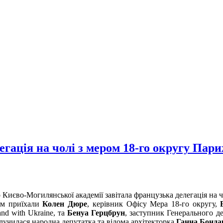
гація на чолі з мером 18-го округу Па
 Києво-Могилянської академії завітала французька делегація на 
м приїхали
Колен Дюре
, керівник Офісу Мера 18-го округу,
and with Ukraine, та
Бенуа Герцбрун
, заступник Генерального д
лучилася народна депутатка та відома архітекторка
Ганна Бонда