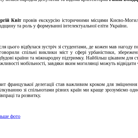
ргій Квіт
провів екскурсію історичними місцями Києво-Могилянс
адщину та роль у формуванні інтелектуальної еліти України.
сля цього відбулася зустріч зі студентами, де кожен мав нагоду
говорили спільні виклики міст у сфері урбаністики, збережен
дбудові країни та міжнародну підтримку. Найбільш цікавим для с
жливості мобільності, завдяки яким могилянці можуть відвідати
зит французької делегації став важливим кроком для зміцнення
ілкуванню зі спільнотами різних країн ми краще зрозуміємо одн
івпраці та розвитку.
льше фото