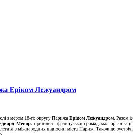
рижа Еріком Лежуандром
чолі з мером 18-го округу Парижа
Еріком Лежуандром
. Разом із
Едвард Мейор
, президент французької громадської організації
елегата з міжнародних відносин міста Париж. Також до зустрічі
р
.