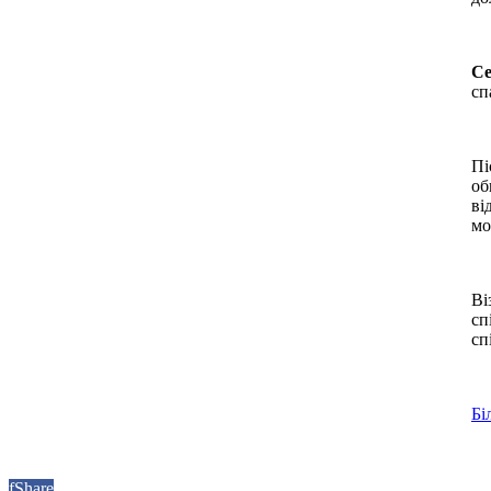
Се
сп
Пі
об
ві
мо
Ві
сп
сп
Бі
f
Share