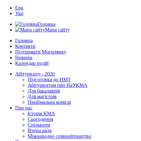
Eng
Укр
Головна
Мапа сайту
Головна
Контакти
Підтримати Могилянку
Новини
Календар подій
Абітурієнту - 2026
Підготовка до НМТ
Абітурієнтам про НаУКМА
Для бакалаврів
Для магістрів
Приймальна комісія
Про нас
Історія КМА
Сьогодення
Спільноти
Вчена рада
Міжнародне співробітництво