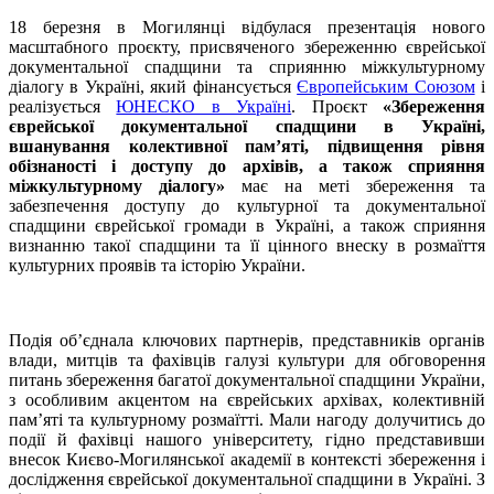
18 березня в Могилянці відбулася презентація нового
масштабного проєкту, присвяченого збереженню єврейської
документальної спадщини та сприянню міжкультурному
діалогу в Україні, який фінансується
Європейським Союзом
і
реалізується
ЮНЕСКО в Україні
. Проєкт
«Збереження
єврейської документальної спадщини в Україні,
вшанування колективної пам’яті, підвищення рівня
обізнаності і доступу до архівів, а також сприяння
міжкультурному діалогу»
має на меті збереження та
забезпечення доступу до культурної та документальної
спадщини єврейської громади в Україні, а також сприяння
визнанню такої спадщини та її цінного внеску в розмаїття
культурних проявів та історію України.
Подія об’єднала ключових партнерів, представників органів
влади, митців та фахівців галузі культури для обговорення
питань збереження багатої документальної спадщини України,
з особливим акцентом на єврейських архівах, колективній
пам’яті та культурному розмаїтті. Мали нагоду долучитись до
події й фахівці нашого університету, гідно представивши
внесок Києво-Могилянської академії в контексті збереження і
дослідження єврейської документальної спадщини в Україні. З