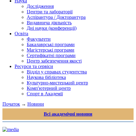
Наука
Дослідження
Центри та лабораторії
Аспірантура / Докторантура
Видавнича діяльність
Дні науки (конференції)
Освіта
Факультети
Бакалаврські програми
Магістерські програми
Сертифікатні програми
Центр забезпечення якості
Ресурси та сервіси
Відділ у справах студентства
Наукова бібліотека
Культурно-мистецький центр
Комп'ютерний центр
Спорт в Академії
Початок
→
Новини
Всі академічні новини