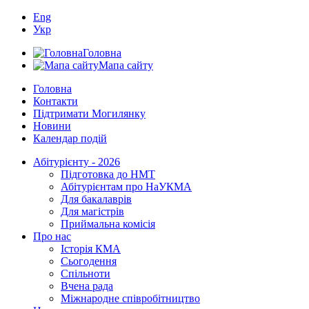
Eng
Укр
Головна
Мапа сайту
Головна
Контакти
Підтримати Могилянку
Новини
Календар подій
Абітурієнту - 2026
Підготовка до НМТ
Абітурієнтам про НаУКМА
Для бакалаврів
Для магістрів
Приймальна комісія
Про нас
Історія КМА
Сьогодення
Спільноти
Вчена рада
Міжнародне співробітництво