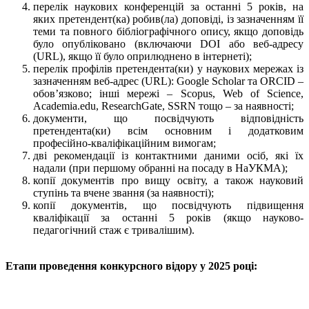
перелік наукових конференцій за останні 5 років, на
яких претендент(ка) робив(ла) доповіді, із зазначенням її
теми та повного бібліографічного опису, якщо доповідь
було опубліковано (включаючи DOI або веб-адресу
(URL), якщо її було оприлюднено в інтернеті);
перелік профілів претендента(ки) у наукових мережах із
зазначенням веб-адрес (URL): Google Scholar та ORCID –
обов’язково; інші мережі – Scopus, Web of Science,
Academia.edu, ResearchGate, SSRN тощо – за наявності;
документи, що посвідчують відповідність
претендента(ки) всім основним і додатковим
професійно-кваліфікаційним вимогам;
дві рекомендації із контактними даними осіб, які їх
надали (при першому обранні на посаду в НаУКМА);
копії документів про вищу освіту, а також науковий
ступінь та вчене звання (за наявності);
копії документів, що посвідчують підвищення
кваліфікації за останні 5 років (якщо науково-
педагогічний стаж є тривалішим).
Етапи проведення конкурсного відору у 2025 році: