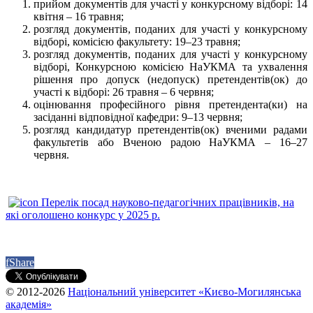
прийом документів для участі у конкурсному відборі: 14
квітня – 16 травня;
розгляд документів, поданих для участі у конкурсному
відборі, комісією факультету: 19–23 травня;
розгляд документів, поданих для участі у конкурсному
відборі, Конкурсною комісією НаУКМА та ухвалення
рішення про допуск (недопуск) претендентів(ок) до
участі к відборі: 26 травня – 6 червня;
оцінювання професійного рівня претендента(ки) на
засіданні відповідної кафедри: 9–13 червня;
розгляд кандидатур претендентів(ок) вченими радами
факультетів або Вченою радою НаУКМА – 16–27
червня.
Перелік посад науково-педагогічних працівників, на
які оголошено конкурс у 2025 р.
f
Share
© 2012-2026
Національний університет «Києво-Могилянська
академія»