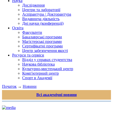
Наука
Дослідження
Центри та лабораторії
Аспірантура / Докторантура
Видавнича діяльність
Дні науки (конференції)
Освіта
Факультети
Бакалаврські програми
Магістерські програми
Сертифікатні програми
Центр забезпечення якості
Ресурси та сервіси
Відділ у справах студентства
Наукова бібліотека
Культурно-мистецький центр
Комп'ютерний центр
Спорт в Академії
Початок
→
Новини
Всі академічні новини