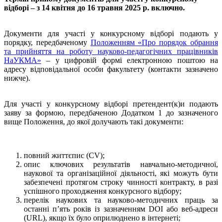
відборі – з 14 квітня до 16 травня 2025 р. включно.
Документи для участі у конкурсному відборі подають у
порядку, передбаченому
Положенням «Про порядок обрання
та прийняття на роботу науково-педагогічних працівників
НаУКМА»
– у цифровій формі електронною поштою на
адресу відповідальної особи факультету (контакти зазначено
нижче).
Для участі у конкурсному відборі претендент(к)и подають
заяву за формою, передбаченою Додатком 1 до зазначеного
вище Положення, до якої долучають такі документи:
повний життєпис (CV);
опис ключових результатів навчально-методичної,
наукової та організаційної діяльності, які можуть бути
забезпечені протягом строку чинності контракту, в разі
успішного проходження конкурсного відбору;
перелік наукових та науково-методичних праць за
останні п’ять років із зазначенням DOI або веб-адреси
(URL), якщо їх було оприлюднено в інтернеті;