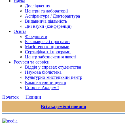
Наука
Дослідження
Центри та лабораторії
Аспірантура / Докторантура
Видавнича діяльність
Дні науки (конференції)
Освіта
Факультети
Бакалаврські програми
Магістерські програми
Сертифікатні програми
Центр забезпечення якості
Ресурси та сервіси
Відділ у справах студентства
Наукова бібліотека
Культурно-мистецький центр
Комп'ютерний центр
Спорт в Академії
Початок
→
Новини
Всі академічні новини