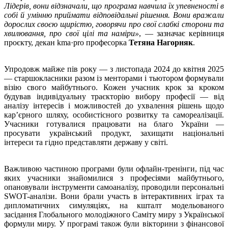
Лідерів, вони відзначали, що програма навчила їх упевненості в
собі й умінню приймати відповідальні рішення. Вони вражали
дорослих своєю щирістю, говорячи про свої слабкі сторони та
хвилювання, про свої цілі та наміри»
, — зазначає керівниця
проєкту, декан kma·pro професорка
Тетяна Нагорняк
.
Упродовж майже пів року — з листопада 2024 до квітня 2025
— старшокласники разом із менторами і тьютором формували
візію свого майбутнього. Кожен учасник крок за кроком
будував індивідуальну траєкторію вибору професії — від
аналізу інтересів і можливостей до ухвалення рішень щодо
кар’єрного шляху, особистісного розвитку та самореалізації.
Учасники готувалися працювати на благо України —
просувати український продукт, захищати національні
інтереси та гідно представляти державу у світі.
Важливою частиною програми були офлайн-тренінги, під час
яких учасники знайомилися з професіями майбутнього,
опановували інструменти самоаналізу, проводили персональні
SWOT-аналізи. Вони брали участь в інтерактивних іграх та
дипломатичних симуляціях, на кшталт модельованого
засідання Глобального молодіжного Саміту миру з Української
формули миру. У програмі також були вікторини з фінансової