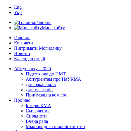
Eng
Укр
Головна
Мапа сайту
Головна
Контакти
Підтримати Могилянку
Новини
Календар подій
Абітурієнту - 2026
Підготовка до НМТ
Абітурієнтам про НаУКМА
Для бакалаврів
Для магістрів
Приймальна комісія
Про нас
Історія КМА
Сьогодення
Спільноти
Вчена рада
Міжнародне співробітництво