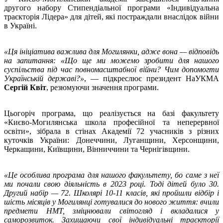
другого набору Стипендіальної програми «Індивідуальна
траєкторія Лідера» для дітей, які постраждали внаслідок війни
в Україні.
«Ця ініціатива важлива для Могилянки, адже вона — відповідь
на запитання: «Що ще ми можемо зробити для нашого
суспільства під час повномасштабної війни? Чим допомогти
Українській державі?»
, — підкреслює президент НаУКМА
Сергій Квіт
, резюмуючи значення програми.
Цьогоріч програма, що реалізується на базі факультету
«Києво-Могилянська школа професійної та неперервної
освіти», зібрала в стінах Академії 72 учасників з різних
куточків України: Донеччини, Луганщини, Херсонщини,
Черкащини, Київщини, Вінниччини та Чернігівщини.
«Це особлива програма для нашого факультету, бо саме з неї
ми почали свою діяльність в 2023 році. Тоді дітей було 30.
Другий набір — 72. Школярі 10-11 класів, які пройшли відбір і
шість місяців у Могилянці готувалися до нового життя: вчили
предмети НМТ, зміцнювали світогляд і вкладалися у
саморозвиток. Захищаючи свої індивідуальні траєкторії