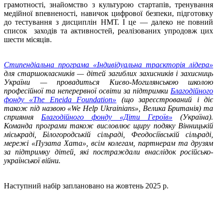
грамотності, знайомство з культурою стартапів, тренування
медійної впевненості, навичок цифрової безпеки, підготовку
до тестування з дисциплін НМТ. І це — далеко не повний
список заходів та активностей, реалізованих упродовж цих
шести місяців.
Стипендіальна програма «Індивідуальна траєкторія лідера»
для старшокласників — дітей загиблих захисників і захисниць
України — провадиться Києво-Могилянською школою
професійної та неперервної освіти за підтримки
Благодійного
фонду «The Eneida Foundation»
(що зареєстрований і діє
також під назвою «We Help Ukrainians», Велика Британія) та
сприяння
Благодійного фонду «Діти Героїв»
(Україна).
Команда програми також висловлює щиру подяку Вінницькій
міськраді, Білогородській сільраді, Феодосіївській сільраді,
мережі «Пузата Хата», всім колегам, партнерам та друзям
за підтримку дітей, які постраждали внаслідок російсько-
української війни.
Наступний набір заплановано на жовтень 2025 р.