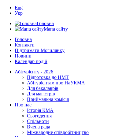
Eng
Укр
Головна
Мапа сайту
Головна
Контакти
Підтримати Могилянку
Новини
Календар подій
Абітурієнту - 2026
Підготовка до НМТ
Абітурієнтам про НаУКМА
Для бакалаврів
Для магістрів
Приймальна комісія
Про нас
Історія КМА
Сьогодення
Спільноти
Вчена рада
Міжнародне співробітництво