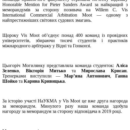
Honorable Mention for Pieter Sanders Award за найкращий з
меморандумів за сторону позивача на Willem C. Vis
International Commercial Arbitration Moot — одному з
найпрестижніших світових судових змагань.
Щороку Vis Moot об’єднує понад 400 команд із провідних
університетів, збираючи тисячі студентів і практиків
міжнародного арбітражу у Відні та Гонконзі.
Цьогоріч Могилянку представляла команда студенток:
Аліса
Зеленко
,
Вікторія Митько
та
Мирослава Крисан
.
Тренерками виступили —
Мар’яна Антонович
,
Ганна
Шойко
та
Карина Кривицька
.
За історію участі НаУКМА у Vis Moot це вже друга нагорода
за меморандум. Минулого разу наша команда здобула
нагороду за меморандум за сторону відповідача в 2019 році.