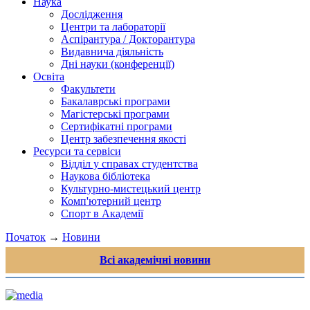
Наука
Дослідження
Центри та лабораторії
Аспірантура / Докторантура
Видавнича діяльність
Дні науки (конференції)
Освіта
Факультети
Бакалаврські програми
Магістерські програми
Сертифікатні програми
Центр забезпечення якості
Ресурси та сервіси
Відділ у справах студентства
Наукова бібліотека
Культурно-мистецький центр
Комп'ютерний центр
Спорт в Академії
Початок
→
Новини
Всі академічні новини