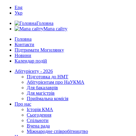
Eng
Укр
Головна
Мапа сайту
Головна
Контакти
Підтримати Могилянку
Новини
Календар подій
Абітурієнту - 2026
Підготовка до НМТ
Абітурієнтам про НаУКМА
Для бакалаврів
Для магістрів
Приймальна комісія
Про нас
Історія КМА
Сьогодення
Спільноти
Вчена рада
Міжнародне співробітництво