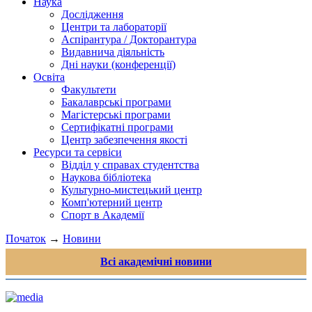
Наука
Дослідження
Центри та лабораторії
Аспірантура / Докторантура
Видавнича діяльність
Дні науки (конференції)
Освіта
Факультети
Бакалаврські програми
Магістерські програми
Сертифікатні програми
Центр забезпечення якості
Ресурси та сервіси
Відділ у справах студентства
Наукова бібліотека
Культурно-мистецький центр
Комп'ютерний центр
Спорт в Академії
Початок
→
Новини
Всі академічні новини