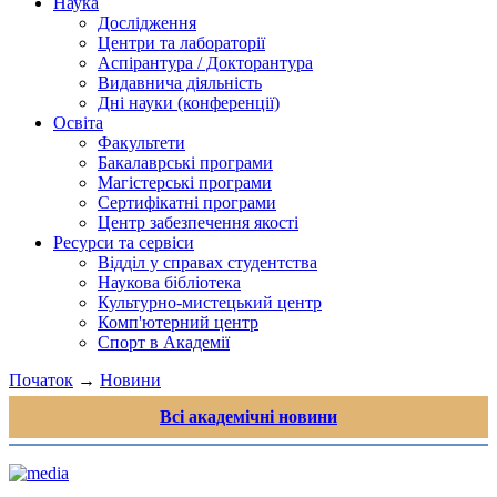
Наука
Дослідження
Центри та лабораторії
Аспірантура / Докторантура
Видавнича діяльність
Дні науки (конференції)
Освіта
Факультети
Бакалаврські програми
Магістерські програми
Сертифікатні програми
Центр забезпечення якості
Ресурси та сервіси
Відділ у справах студентства
Наукова бібліотека
Культурно-мистецький центр
Комп'ютерний центр
Спорт в Академії
Початок
→
Новини
Всі академічні новини