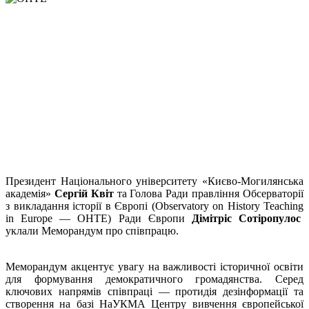
Президент Національного університету «Києво-Могилянська
академія»
Сергій Квіт
та Голова Ради правління Обсерваторії
з викладання історії в Європі (Observatory on History Teaching
in Europe — OHTE) Ради Європи
Дімітріс Сотіропулос
уклали Меморандум про співпрацю.
Меморандум акцентує увагу на важливості історичної освіти
для формування демократичного громадянства. Серед
ключових напрямів співпраці — протидія дезінформації та
створення на базі НаУКМА Центру вивчення європейської