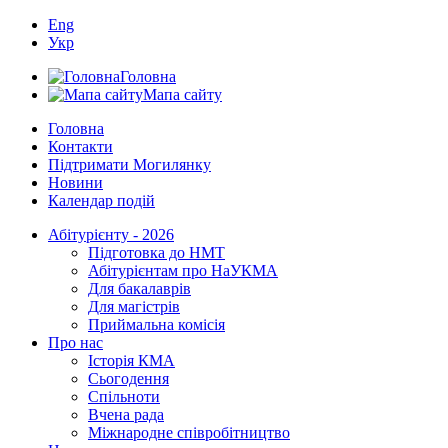
Eng
Укр
Головна
Мапа сайту
Головна
Контакти
Підтримати Могилянку
Новини
Календар подій
Абітурієнту - 2026
Підготовка до НМТ
Абітурієнтам про НаУКМА
Для бакалаврів
Для магістрів
Приймальна комісія
Про нас
Історія КМА
Сьогодення
Спільноти
Вчена рада
Міжнародне співробітництво