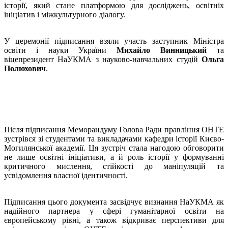
історії, який стане платформою для досліджень, освітніх
ініціатив і міжкультурного діалогу.
У церемонії підписання взяли участь заступник Міністра
освіти і науки України
Михайло Винницький
та
віцепрезидент НаУКМА з науково-навчальних студій
Ольга
Полюхович
.
Після підписання Меморандуму Голова Ради правління OHTE
зустрівся зі студентами та викладачами кафедри історії Києво-
Могилянської академії. Ця зустріч стала нагодою обговорити
не лише освітні ініціативи, а й роль історії у формуванні
критичного мислення, стійкості до маніпуляцій та
усвідомлення власної ідентичності.
Підписання цього документа засвідчує визнання НаУКМА як
надійного партнера у сфері гуманітарної освіти на
європейському рівні, а також відкриває перспективи для