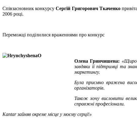
Співзасновник конкурсу
Сергій Григорович Ткаченко
привіта
2006 році.
Переможці поділилися враженнями про конкурс
Олена Гринчишена:
«Щиро 
завдяки її підтримці та зна
маркетингу.
Була приємно вражена висок
організаторів.
Також хочу висловити вели
справжні професіонали.
Kantar зайняв окреме місце у моєму серці!»