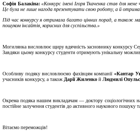
Софія Балакіна:
«Конкурс імені Ігоря Ткаченка став для мен
Це була не лише нагода презентувати свою роботу, а й отримати
Під час конкурсу я отримала багато цінних порад, а також ма
пошуком інсайтів, корисних для суспільства.»
Могилянка висловлює щиру вдячність засновнику конкурсу Се
Завдяки цьому конкурсу студенти отримують унікальну можливі
Особливу подяку висловлюємо фахівцям компанії
«Кантар У
учасників конкурсу, а також
Дарії Жиленко
й
Людмилі Опульс
Окрема подяка нашим викладачам — доктору соціологічних 
постійне залучення студентів до активного наукового пошуку та
Вітаємо переможців!