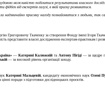
е чудовою можливістю поділитися результатами власного дослід
 фідбек від експертів галузі, в якій прагну розвиватися.
ла надзвичайно приємну нагоду познайомитися з людьми, так са
ргію Григоровичу Ткаченку за створення Фонду імені Ігоря Тк
сть представити власні дослідження експертам-практикам і розв
країна»
—
Катерині Калюжній
та
Антону Пігіді
— за щедре п
ькій
— за високий рівень організації заходу.
наук
Катерині Мальцевій
, кандидату економічних наук
Олені П
 цінні поради з підготовки дослідницьких проєктів.