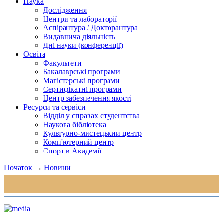
Наука
Дослідження
Центри та лабораторії
Аспірантура / Докторантура
Видавнича діяльність
Дні науки (конференції)
Освіта
Факультети
Бакалаврські програми
Магістерські програми
Сертифікатні програми
Центр забезпечення якості
Ресурси та сервіси
Відділ у справах студентства
Наукова бібліотека
Культурно-мистецький центр
Комп'ютерний центр
Спорт в Академії
Початок
→
Новини