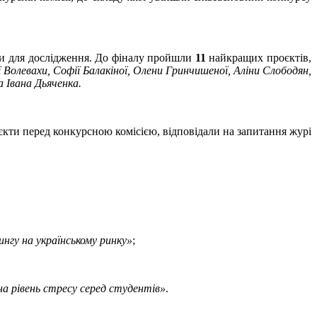
ми для дослідження. До фіналу пройшли
11
найкращих проєктів,
 Волевахи, Софії Балакіної, Олени Гринчишеної, Аліни Слободян,
 Івана Дьяченка.
оєкти перед конкурсною комісією, відповідали на запитання журі
нгу на українському ринку»
;
на рівень стресу серед студентів»
.