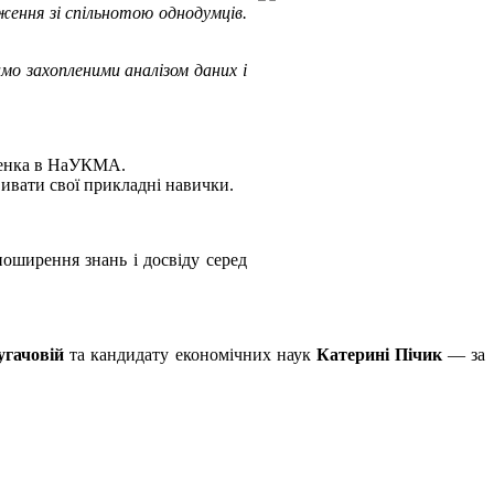
ження зі спільнотою однодумців.
мо захопленими аналізом даних і
аченка в НаУКМА.
ивати свої прикладні навички.
оширення знань і досвіду серед
угачовій
та кандидату економічних наук
Катерині Пічик
— за