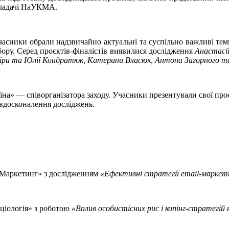
ладачі НаУКМА.
асники обрали надзвичайно актуальні та суспільно важливі те
бору. Серед проєктів-фіналістів виявилися дослідження
Анастасії
піри та Юлії Кондратюк, Катерини Власюк, Антона Загорного та
аїна» — співорганізатора заходу. Учасники презентували свої пр
 вдосконалення досліджень.
 «Маркетинг» з дослідженням
«Ефективні стратегії email-маркети
ціологія» з роботою
«Вплив особистісних рис і копінг-стратегій 