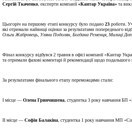
Сергій Ткаченко
, експерти компанії
«Кантар Україна»
та вик
Цьогоріч на першому етапі конкурсу було подано
23
роботи. Уч
які отримали найвищі оцінки за результатами попереднього від
Ольги Жабровець, Уляни Подолян, Богдана Ременця, Милиці До
Фінал конкурсу відбувся 2 травня в офісі компанії «Кантар Укр
та отримали фахові коментарі й рекомендації щодо подальшого
За результатами фінального етапу переможцями стали:
І місце —
Олена Гринчишена
, студентка 3 року навчання БП
ІІ місце —
Софія Балакіна
, студентка 1 року навчання МП «Со