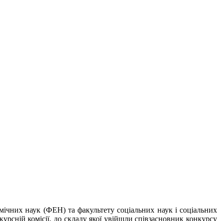
мічних наук (ФЕН) та факультету соціальних наук і соціальних
рсній комісії, до складу якої увійшли співзасновник конкурсу