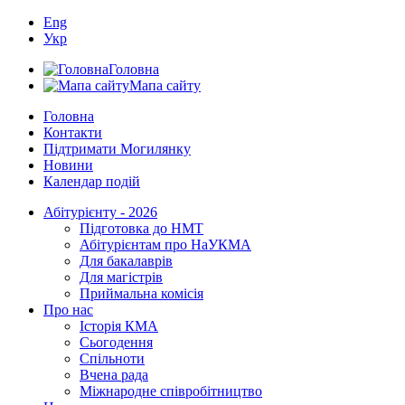
Eng
Укр
Головна
Мапа сайту
Головна
Контакти
Підтримати Могилянку
Новини
Календар подій
Абітурієнту - 2026
Підготовка до НМТ
Абітурієнтам про НаУКМА
Для бакалаврів
Для магістрів
Приймальна комісія
Про нас
Історія КМА
Сьогодення
Спільноти
Вчена рада
Міжнародне співробітництво