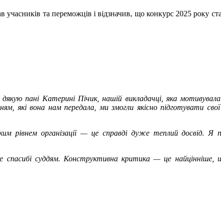
в учасників та переможців і відзначив, що конкурс 2025 року с
дякую пані Катерині Пічик, нашій викладачці, яка мотивувала
нням, які вона нам передала, ми змогли якісно підготувати с
им рівнем організації — це справді дуже теплий досвід. Я по
ке спасибі суддям. Конструктивна критика — це найцінніше