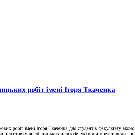
ицьких робіт імені Ігоря Ткаченка
ових робіт імені Ігоря Ткаченка для студентів факультету еконо
ідготовку дослідницьких проєктів, які вони представили конку