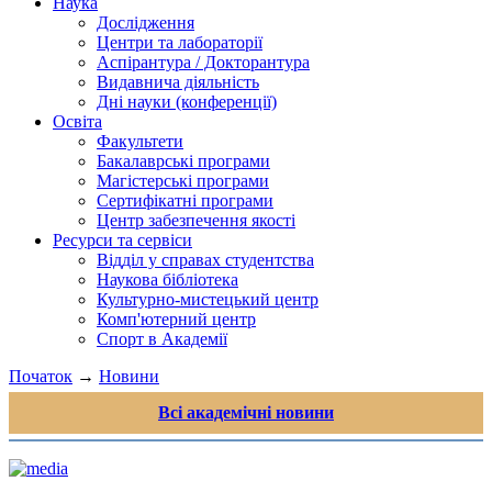
Наука
Дослідження
Центри та лабораторії
Аспірантура / Докторантура
Видавнича діяльність
Дні науки (конференції)
Освіта
Факультети
Бакалаврські програми
Магістерські програми
Сертифікатні програми
Центр забезпечення якості
Ресурси та сервіси
Відділ у справах студентства
Наукова бібліотека
Культурно-мистецький центр
Комп'ютерний центр
Спорт в Академії
Початок
→
Новини
Всі академічні новини