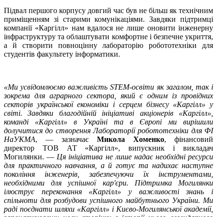
Підвал першого корпусу довгий час був не більш як технічним
приміщенням зі старими комунікаціями. Завдяки підтримці
компанії «Каргілл» нам вдалося не лише оновити інженерну
інфраструктуру та облаштувати комфортне і безпечне укриття,
а й створити повноцінну лабораторію робототехніки для
студентів факультету інформатики.
«Ми усвідомлюємо важливість STEM-освіти як загалом, так і
зокрема для аграрного сектора, який є одним із провідних
секторів української економіки і серцем бізнесу «Каргілл» у
світі. Завдяки благодійній ініціативі акціонерів «Каргілл»,
команді «Каргілл» в Україні та в Європі ми вирішили
долучитися до створення Лабораторії робототехніки для ФІ
НаУКМА
, — зазначає
Микола Хоменко
, фінансовий
директор ТОВ АТ «Каргілл», випускник і викладач
Могилянки. —
Ця ініціатива не лише надає необхідні ресурси
для практичного навчання, а й готує та надихає наступне
покоління інженерів, забезпечуючи їх інструментами,
необхідними для успішної кар'єри. Підтримка Могилянки
ілюструє переконання «Каргілл» у важливості знань і
спільноти для розбудови успішного майбутнього України. Ми
раді поєднати шляхи «Каргілл» і Києво-Могилянської академії,