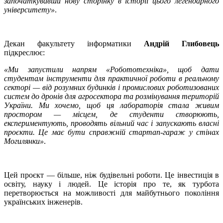
започаткувавши нову сторінку в історії цього легендарного
університету»
.
Декан факультету інформатики
Андрій Глибовець
підкреслює:
«Ми запустили напрям «Робототехніка», щоб дати
студентам інструменти для практичної роботи в реальному
секторі — від розумних будинків і промислових роботизованих
систем до дронів для агросектора та розмінування територій
України. Ми хочемо, щоб ця лабораторія стала живим
простором — місцем, де студенти створюють,
експериментують, проводять вільний час і запускають власні
проєкти. Це має бути справжній стартап-гараж у стінах
Могилянки»
.
Цей проєкт — більше, ніж будівельні роботи. Це інвестиція в
освіту, науку і людей. Це історія про те, як турбота
перетворюється на можливості для майбутнього покоління
українських інженерів.