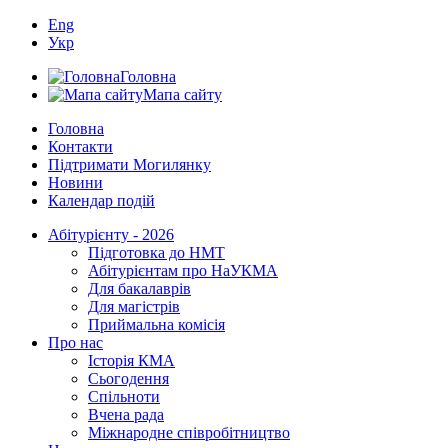
Eng
Укр
Головна
Мапа сайту
Головна
Контакти
Підтримати Могилянку
Новини
Календар подій
Абітурієнту - 2026
Підготовка до НМТ
Абітурієнтам про НаУКМА
Для бакалаврів
Для магістрів
Приймальна комісія
Про нас
Історія КМА
Сьогодення
Спільноти
Вчена рада
Міжнародне співробітництво