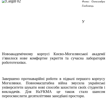
Фото: Олександра
Глибовець
У
Новоакадемічному корпусі Києво-Могилянської академії
з’явилося нове комфортне укриття та сучасна лабораторія
робототехніки.
Завершено протиаварійні роботи в підвалі першого корпусу
Могилянки. Повномасштабна війна змусила українські
університети шукати нові способи захистити своїх студентів і
викладачів. Для НаУКМА це також стало шансом
переосмислити десятиліттями занедбані простори.