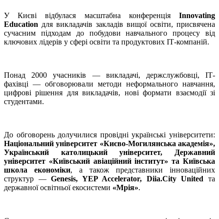
У Києві відбулася масштабна конференція
Innovating
Education
для викладачів закладів вищої освіти, присвячена
сучасним підходам до побудови навчального процесу від
ключових лідерів у сфері освіти та продуктових ІТ-компаній.
Понад 2000 учасників — викладачі, держслужбовці, ІТ-
фахівці — обговорювали методи неформального навчання,
цифрові рішення для викладачів, нові формати взаємодії зі
студентами.
До обговорень долучилися провідні українські університети:
Національний університет «Києво-Могилянська академія»,
Український католицький університет, Державний
університет «Київський авіаційний інститут» та Київська
школа економіки
, а також представники інноваційних
структур —
Genesis, YEP Accelerator, Diia.City United
та
державної освітньої екосистеми
«Мрія»
.