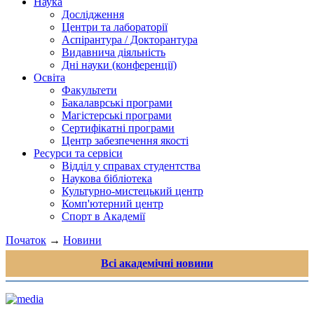
Наука
Дослідження
Центри та лабораторії
Аспірантура / Докторантура
Видавнича діяльність
Дні науки (конференції)
Освіта
Факультети
Бакалаврські програми
Магістерські програми
Сертифікатні програми
Центр забезпечення якості
Ресурси та сервіси
Відділ у справах студентства
Наукова бібліотека
Культурно-мистецький центр
Комп'ютерний центр
Спорт в Академії
Початок
→
Новини
Всі академічні новини