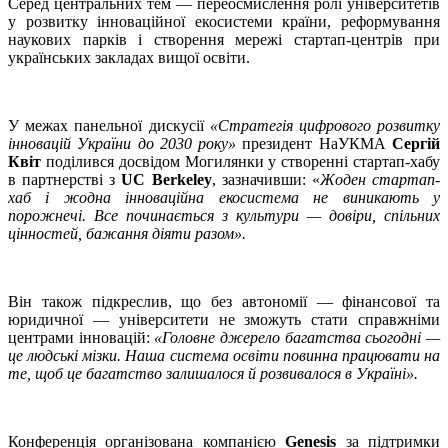
Серед центральних тем — переосмислення ролі університетів
у розвитку інноваційної екосистеми країни, реформування
наукових парків і створення мережі стартап-центрів при
українських закладах вищої освіти.
У межах панельної дискусії
«Стратегія цифрового розвитку
інновацій України до 2030 року»
президент НаУКМА
Сергій
Квіт
поділився досвідом Могилянки у створенні стартап-хабу
в партнерстві з
UC Berkeley
, зазначивши: «
Жоден стартап-
хаб і жодна інноваційна екосистема не виникають у
порожнечі. Все починається з культури — довіри, спільних
цінностей, бажання діяти разом».
Він також підкреслив, що без автономії — фінансової та
юридичної — університети не зможуть стати справжніми
центрами інновацій:
«Головне джерело багатства сьогодні —
це людські мізки. Наша система освіти повинна працювати на
те, щоб це багатство залишалося й розвивалося в Україні».
Конференція організована компанією
Genesis
за підтримки