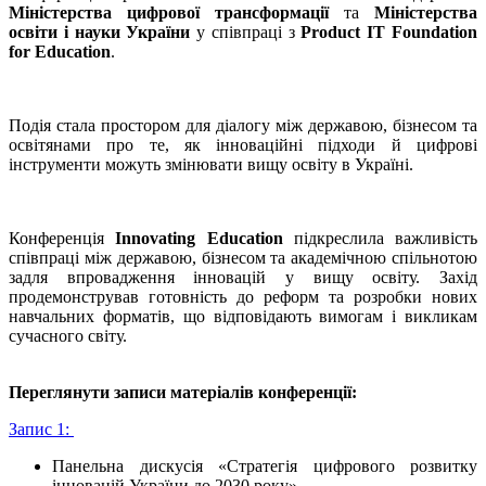
Міністерства цифрової трансформації
та
Міністерства
освіти і науки України
у співпраці з
Product IT Foundation
for Education
.
Подія стала простором для діалогу між державою, бізнесом та
освітянами про те, як інноваційні підходи й цифрові
інструменти можуть змінювати вищу освіту в Україні.
Конференція
Innovating Education
підкреслила важливість
співпраці між державою, бізнесом та академічною спільнотою
задля впровадження інновацій у вищу освіту. Захід
продемонстрував готовність до реформ та розробки нових
навчальних форматів, що відповідають вимогам і викликам
сучасного світу.
Переглянути записи матеріалів конференції:
Запис 1:
Панельна дискусія «Стратегія цифрового розвитку
інновацій України до 2030 року»