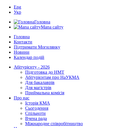
Eng
Укр
Головна
Мапа сайту
Головна
Контакти
Підтримати Могилянку
Новини
Календар подій
Абітурієнту - 2026
Підготовка до НМТ
Абітурієнтам про НаУКМА
Для бакалаврів
Для магістрів
Приймальна комісія
Про нас
Історія КМА
Сьогодення
Спільноти
Вчена рада
Міжнародне співробітництво