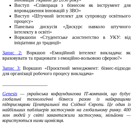
Виступ «Співпраця з бізнесом як інструмент для
впровадження інновацій у ЗВО»
Виступ «Штучний інтелект для супроводу освітнього
процесу»
Панельна дискусія «Дискурс навколо штучного
інтелекту в освіті»
Воркшопи «Студентське асистентство в УКУ: від
ініціативи до традиції»
Запис 2:
Воркшоп «Емоційний інтелект викладача: як
враховувати та працювати з емоційно-вольовою сферою?»
Запис 3:
Воркшоп «Проєктний менеджмент: бізнес-підходи
для організації робочого процесу викладача»
___________________
Genesis
— українська кофаундингова ІТ-компанія, що будує
глобальні технологічні бізнеси разом із найкращими
підприємцями Центральної та Східної Європи. Це один із
найбільших паблішерів застосунків на глобальному ринку. 400
млн людей у світі завантажили застосунки, мільйони —
користуються ними щомісяця.