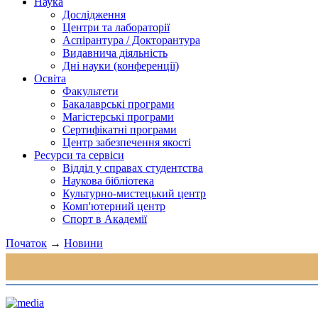
Наука
Дослідження
Центри та лабораторії
Аспірантура / Докторантура
Видавнича діяльність
Дні науки (конференції)
Освіта
Факультети
Бакалаврські програми
Магістерські програми
Сертифікатні програми
Центр забезпечення якості
Ресурси та сервіси
Відділ у справах студентства
Наукова бібліотека
Культурно-мистецький центр
Комп'ютерний центр
Спорт в Академії
Початок
→
Новини