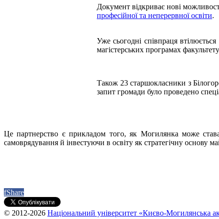
Документ відкриває нові можливості
професійної та неперервної освіти
.
Уже сьогодні співпраця втілюється
магістерських програмах факульте
Також 23 старшокласники з Білогор
запит громади було проведено спец
Це партнерство є прикладом того, як Могилянка може став
самоврядування й інвестуючи в освіту як стратегічну основу ма
f
Share
© 2012-2026
Національний університет «Києво-Могилянська ак