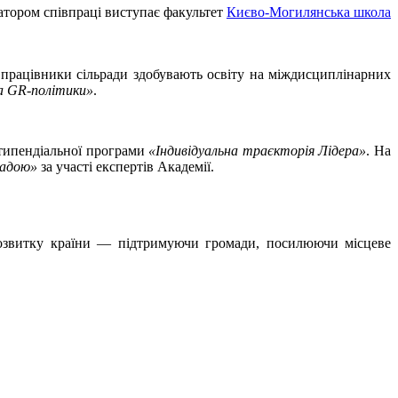
натором співпраці виступає факультет
Києво-Могилянська школа
а працівники сільради здобувають освіту на міждисциплінарних
а GR-політики»
.
стипендіальної програми
«Індивідуальна траєкторія Лідера»
. На
омадою»
за участі експертів Академії.
розвитку країни — підтримуючи громади, посилюючи місцеве