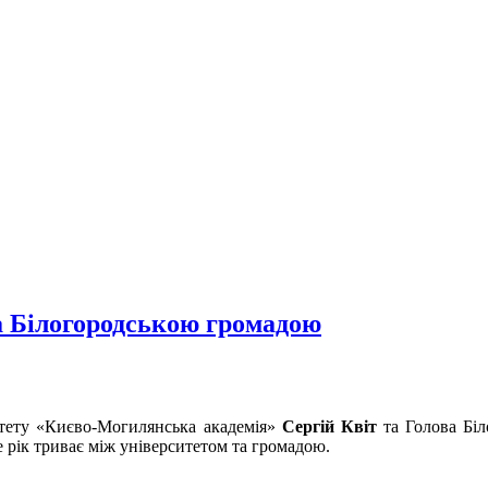
 Білогородською громадою
итету «Києво-Могилянська академія»
Сергій Квіт
та Голова Біл
 рік триває між університетом та громадою.