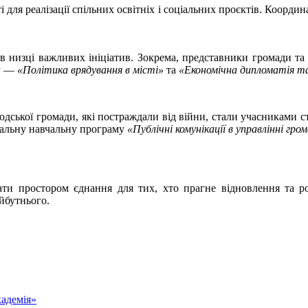
 для реалізації спільних освітніх і соціальних проєктів. Коорди
 в низці важливих ініціатив. Зокрема, представники громади т
ту —
«Політика врядування в місті»
та
«Економічна дипломатія т
одської громади, які постраждали від війни, стали учасниками 
іальну навчальну програму
«Публічні комунікації в управлінні гр
ати простором єднання для тих, хто прагне відновлення та 
йбутнього.
адемія»