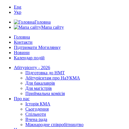
Eng
Укр
Головна
Мапа сайту
Головна
Контакти
Підтримати Могилянку
Новини
Календар подій
Абітурієнту - 2026
Підготовка до НМТ
Абітурієнтам про НаУКМА
Для бакалаврів
Для магістрів
Приймальна комісія
Про нас
Історія КМА
Сьогодення
Спільноти
Вчена рада
Міжнародне співробітництво