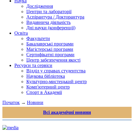
Наука
Дослідження
Центри та лабораторії
Аспірантура / Докторантура
Видавнича діяльність
Дні науки (конференції)
Освіта
Факультети
Бакалаврські програми
Магістерські програми
Сертифікатні програми
Центр забезпечення якості
Ресурси та сервіси
Відділ у справах студентства
Наукова бібліотека
Культурно-мистецький центр
Комп'ютерний центр
Спорт в Академії
Початок
→
Новини
Всі академічні новини