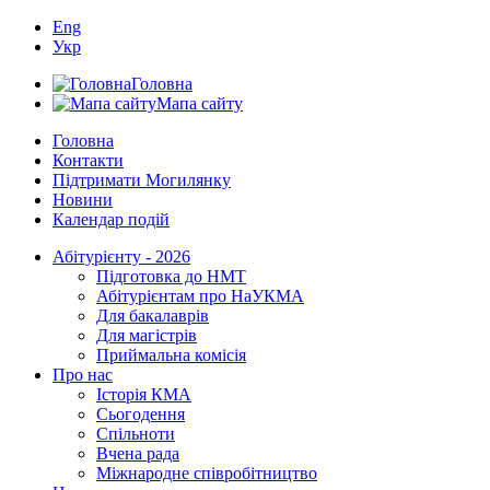
Eng
Укр
Головна
Мапа сайту
Головна
Контакти
Підтримати Могилянку
Новини
Календар подій
Абітурієнту - 2026
Підготовка до НМТ
Абітурієнтам про НаУКМА
Для бакалаврів
Для магістрів
Приймальна комісія
Про нас
Історія КМА
Сьогодення
Спільноти
Вчена рада
Міжнародне співробітництво