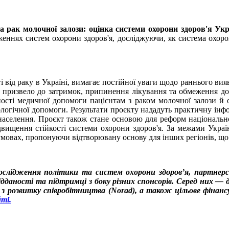
 на рак молочної залози: оцінка системи охорони здоров'я 
еннях систем охорони здоров'я, досліджуючи, як система охоро
 від раку в Україні, вимагає постійної уваги щодо раннього виявл
о призвело до затримок, припинення лікування та обмеження до
ності медичної допомоги пацієнтам з раком молочної залози й
кологічної допомоги. Результати проєкту нададуть практичну інф
 населення. Проєкт також стане основою для реформ національ
ідвищення стійкості системи охорони здоров'я. За межами Укра
мовах, пропонуючи відтворювану основу для інших регіонів, що 
ослідження політики та систем охорони здоров’я, партнерст
відданості та підтримці з боку різних спонсорів. Серед них —
ції з розвитку співробітництва (Norad), а також цільове фін
ті.