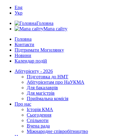
Eng
Укр
Головна
Мапа сайту
Головна
Контакти
Підтримати Могилянку
Новини
Календар подій
Абітурієнту - 2026
Підготовка до НМТ
Абітурієнтам про НаУКМА
Для бакалаврів
Для магістрів
Приймальна комісія
Про нас
Історія КМА
Сьогодення
Спільноти
Вчена рада
Міжнародне співробітництво