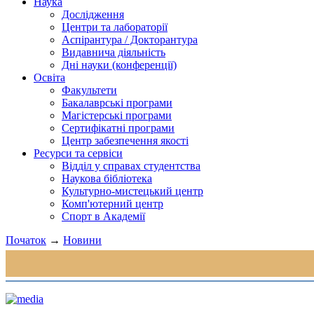
Наука
Дослідження
Центри та лабораторії
Аспірантура / Докторантура
Видавнича діяльність
Дні науки (конференції)
Освіта
Факультети
Бакалаврські програми
Магістерські програми
Сертифікатні програми
Центр забезпечення якості
Ресурси та сервіси
Відділ у справах студентства
Наукова бібліотека
Культурно-мистецький центр
Комп'ютерний центр
Спорт в Академії
Початок
→
Новини