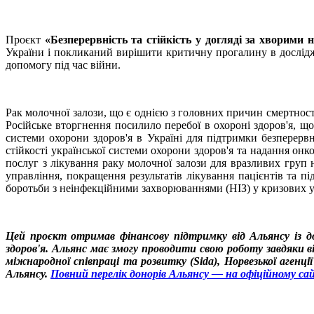
Проєкт
«Безперервність та стійкість у догляді за хворими
України і покликаний вирішити критичну прогалину в дослідж
допомогу під час війни.
Рак молочної залози, що є однією з головних причин смертності
Російське вторгнення посилило перебої в охороні здоров'я, щ
системи охорони здоров'я в Україні для підтримки безперерв
стійкості української системи охорони здоров'я та надання он
послуг з лікування раку молочної залози для вразливих груп
управління, покращення результатів лікування пацієнтів та п
боротьби з неінфекційними захворюваннями (НІЗ) у кризових у
Цей проєкт отримав фінансову підтримку від Альянсу із д
здоров'я. Альянс має змогу проводити свою роботу завдяки 
міжнародної співпраці та розвитку (Sida), Норвезької аген
Альянсу.
Повний перелік донорів Альянсу — на офіційному сай