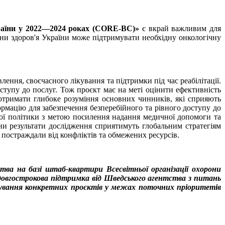
України у 2022—2024 роках (CORE-BC)»
є вкрай важливим для
ни здоров'я України може підтримувати необхідну онкологічну
ення, своєчасного лікування та підтримки під час реабілітації.
ступу до послуг. Тож проєкт має на меті оцінити ефективність
 отримати глибоке розуміння основних чинників, які сприяють
ормацію для забезпечення безперебійного та рівного доступу до
ної політики з метою посилення надання медичної допомоги та
їни результати дослідження сприятимуть глобальним стратегіям
постраждали від конфліктів та обмежених ресурсів.
ва на базі штаб-квартири Всесвітньої організації охорони
 довгострокова підтримка від Шведського агентства з питань
ансування конкретних проєктів у межах поточних пріоритетів