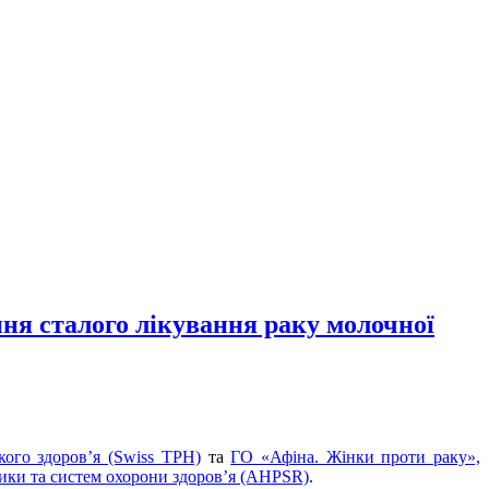
ня сталого лікування раку молочної
кого здоров’я (Swiss TPH)
та
ГО «Афіна. Жінки проти раку»,
тики та систем охорони здоров’я (AHPSR)
.