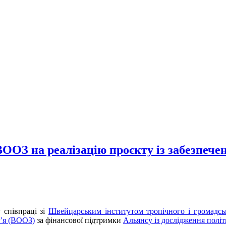
ОЗ на реалізацію проєкту із забезпечен
у співпраці зі
Швейцарським інститутом тропічного і громадсь
в’я (ВООЗ)
за фінансової підтримки
Альянсу із дослідження полі