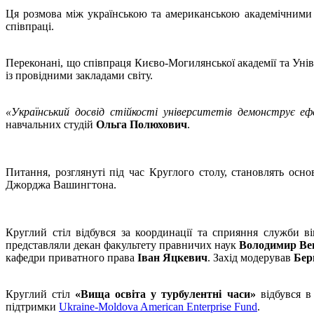
Ця розмова між українською та американською академічними 
співпраці.
Переконані, що співпраця Києво-Могилянської академії та Уні
із провідними закладами світу.
«Український досвід стійкості університетів демонструє 
навчальних студій
Ольга Полюхович
.
Питання, розглянуті під час Круглого столу, становлять осн
Джорджа Вашингтона.
Круглий стіл відбувся за координації та сприяння служби 
представляли декан факультету правничих наук
Володимир Ве
кафедри приватного права
Іван Яцкевич
. Захід модерував
Бер
Круглий стіл
«Вища освіта у турбулентні часи»
відбувся в 
підтримки
Ukraine-Moldova American Enterprise Fund
.