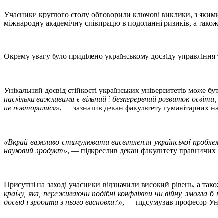
Учасники круглого столу обговорили ключові виклики, з якими с
міжнародну академічну співпрацю в подоланні ризиків, а також
Окрему увагу було приділено українському досвіду управління 
Унікальний досвід стійкості українських університетів може б
наскільки важливими є вільний і безперервний розвиток освіт
не повторилися»
, — зазначив декан факультету гуманітарних н
«Вкрай важливо стимулювати висвітлення української проблем
науковий продукт»
, — підкреслив декан факультету правничих
Присутні на заході учасники відзначили високий рівень, а тако
країну, яка, переживаючи подібні конфлікти чи війну, змогла 
досвід і зробити з нього висновки?»
, — підсумував професор У