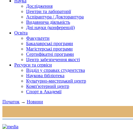
Наука
Дослідження
Центри та лабораторії
Аспірантура / Докторантура
Видавнича діяльність
Дні науки (конференції)
Освіта
Факультети
Бакалаврські програми
Магістерські програми
Сертифікатні програми
Центр забезпечення якості
Ресурси та сервіси
Відділ у справах студентства
Наукова бібліотека
Культурно-мистецький центр
Комп'ютерний центр
Спорт в Академії
Початок
→
Новини