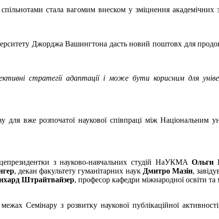
спільнотами стала вагомим внеском у зміцнення академічних 
верситету Джорджа Вашингтона дасть новий поштовх для продовж
ефективні стратегії адаптації і може бути корисним для ун
ову для вже розпочатої наукової співпраці між Національним 
віцепрезидентки з науково-навчальних студій НаУКМА
Ольги 
нгер
, декан факультету гуманітарних наук
Дмитро Мазін
, завід
нхард Штрайтвайзер
, професор кафедри міжнародної освіти т
межах Семінару з розвитку наукової публікаційної активності