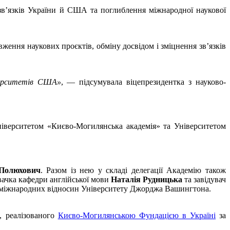
зв’язків України й США та поглиблення міжнародної наукової
ення наукових проєктів, обміну досвідом і зміцнення зв’язків
іверситетів США»
, — підсумувала віцепрезидентка з науково-
університетом «Києво-Могилянська академія» та Університетом
Полюхович
. Разом із нею у складі делегації Академію також
увачка кафедри англійської мови
Наталія Рудницька
та завідувач
а міжнародних відносин Університету Джорджа Вашингтона.
, реалізованого
Києво-Могилянською Фундацією в Україні
за