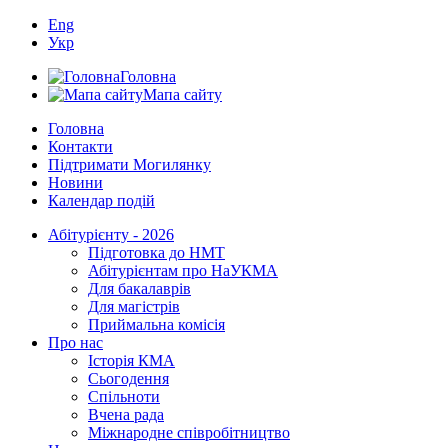
Eng
Укр
Головна
Мапа сайту
Головна
Контакти
Підтримати Могилянку
Новини
Календар подій
Абітурієнту - 2026
Підготовка до НМТ
Абітурієнтам про НаУКМА
Для бакалаврів
Для магістрів
Приймальна комісія
Про нас
Історія КМА
Сьогодення
Спільноти
Вчена рада
Міжнародне співробітництво