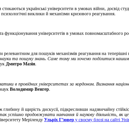
тикаються українські університети в умовах війни, досвід студен
 психологічні виклики й механізми кризового реагування.
та функціонування університетів в умовах повномасштабного рос
ути релевантним для пошуків механізмів реагування на теперішні
и, науки та пошуку знань. Саме тому ми хочемо поділитися наши
аук
Дмитро Мазін
.
атики в провідних університетах за кордоном. Визнання націон
 наук
Володимир Венгер
.
ж глибину й щирість дискусії, підкресливши надзвичайну стійкіст
б так успішно продовжувати навчання й наукову діяльність, як 
ніверситету Меріленду
Ульріх Г’ювер
у своєму блозі на сайті У