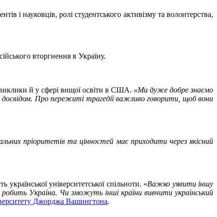
тів і науковців, ролі студентського активізму та волонтерства,
ійського вторгнення в Україну.
 виклики й у сфері вищої освіти в США.
«Ми дуже добре знаємо
м досвідом. Про пережиті трагедії важливо говорити, щоб вони
альних пріоритетів та цінностей має приходити через якісний
ь української університетської спільноти. «
Важко уявити іншу
це робить Україна. Чи зможуть інші країни вивчити український
ніверситету Джорджа Вашингтона
.