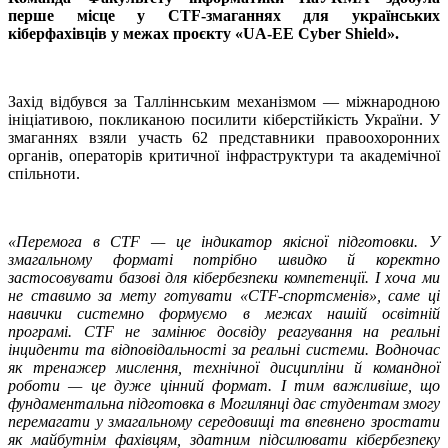
перше місце у CTF-змаганнях для українських
кіберфахівців у межах проєкту «UA-EE Cyber Shield».
Захід відбувся за Талліннським механізмом — міжнародною
ініціативою, покликаною посилити кіберстійкість України. У
змаганнях взяли участь 62 представники правоохоронних
органів, операторів критичної інфраструктури та академічної
спільноти.
«Перемога в CTF — це індикатор якісної підготовки. У
змагальному форматі потрібно швидко й коректно
застосовувати базові для кібербезпеки компетенції. І хоча ми
не ставимо за мету готувати «CTF-спортсменів», саме ці
навички системно формуємо в межах нашій освітній
програмі. CTF не замінює досвіду реагування на реальні
інциденти та відповідальності за реальні системи. Водночас
як тренажер мислення, технічної дисципліни й командної
роботи — це дуже цінний формат. І тим важливіше, що
фундаментальна підготовка в Могилянці дає студентам змогу
перемагати у змагальному середовищі та впевнено зростати
як майбутнім фахівцям, здатним підсилювати кібербезпеку