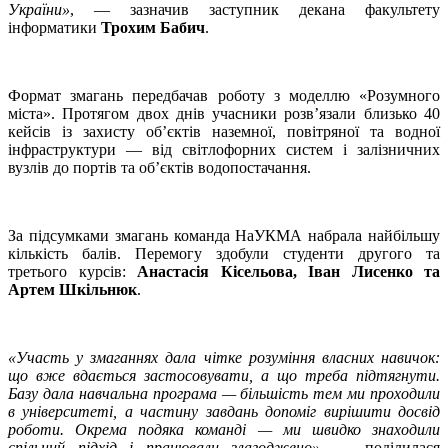
України»
, — зазначив заступник декана факультету
інформатики
Трохим Бабич
.
Формат змагань передбачав роботу з моделлю «Розумного
міста». Протягом двох днів учасники розв’язали близько 40
кейсів із захисту об’єктів наземної, повітряної та водної
інфраструктури — від світлофорних систем і залізничних
вузлів до портів та об’єктів водопостачання.
За підсумками змагань команда НаУКМА набрала найбільшу
кількість балів. Перемогу здобули студенти другого та
третього курсів:
Анастасія Кісельова, Іван Лисенко та
Артем Шкільнюк
.
«Участь у змаганнях дала чітке розуміння власних навичок:
що вже вдається застосовувати, а що треба підтягнути.
Базу дала навчальна програма — більшість тем ми проходили
в університеті, а частину завдань допоміг вирішити досвід
роботи. Окрема подяка команді — ми швидко знаходили
спільний підхід і працювали злагоджено»
, — поділилася