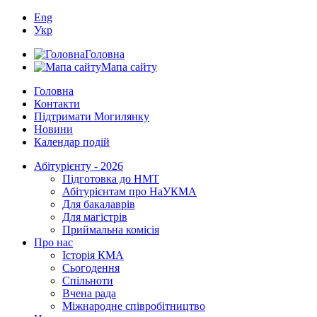
Eng
Укр
Головна
Мапа сайту
Головна
Контакти
Підтримати Могилянку
Новини
Календар подій
Абітурієнту - 2026
Підготовка до НМТ
Абітурієнтам про НаУКМА
Для бакалаврів
Для магістрів
Приймальна комісія
Про нас
Історія КМА
Сьогодення
Спільноти
Вчена рада
Міжнародне співробітництво