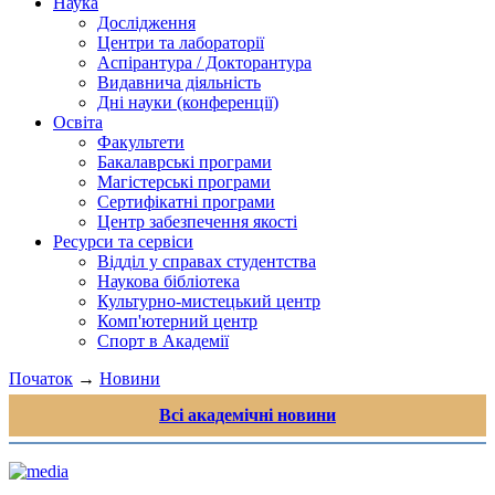
Наука
Дослідження
Центри та лабораторії
Аспірантура / Докторантура
Видавнича діяльність
Дні науки (конференції)
Освіта
Факультети
Бакалаврські програми
Магістерські програми
Сертифікатні програми
Центр забезпечення якості
Ресурси та сервіси
Відділ у справах студентства
Наукова бібліотека
Культурно-мистецький центр
Комп'ютерний центр
Спорт в Академії
Початок
→
Новини
Всі академічні новини