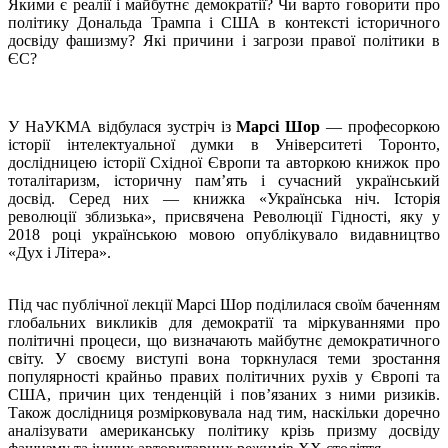
Якими є реалії і майбутнє демократії? Чи варто говорити про
політику Дональда Трампа і США в контексті історичного
досвіду фашизму? Які причини і загрози правої політики в
ЄС?
У НаУКМА відбулася зустріч із
Марсі Шор
— професоркою
історії інтелектуальної думки в Університеті Торонто,
дослідницею історії Східної Європи та авторкою книжок про
тоталітаризм, історичну пам’ять і сучасний український
досвід. Серед них — книжка «Українська ніч. Історія
революції зблизька», присвячена Революції Гідності, яку у
2018 році українською мовою опублікувало видавництво
«Дух і Літера».
Під час публічної лекції Марсі Шор поділилася своїм баченням
глобальних викликів для демократії та міркуваннями про
політичні процеси, що визначають майбутнє демократичного
світу. У своєму виступі вона торкнулася теми зростання
популярності крайньо правих політичних рухів у Європі та
США, причин цих тенденцій і пов’язаних з ними ризиків.
Також дослідниця розмірковувала над тим, наскільки доречно
аналізувати американську політику крізь призму досвіду