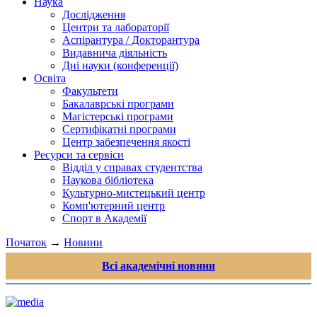
Наука
Дослідження
Центри та лабораторії
Аспірантура / Докторантура
Видавнича діяльність
Дні науки (конференції)
Освіта
Факультети
Бакалаврські програми
Магістерські програми
Сертифікатні програми
Центр забезпечення якості
Ресурси та сервіси
Відділ у справах студентства
Наукова бібліотека
Культурно-мистецький центр
Комп'ютерний центр
Спорт в Академії
Початок
→
Новини
Всі академічні новини