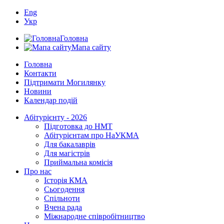
Eng
Укр
Головна
Мапа сайту
Головна
Контакти
Підтримати Могилянку
Новини
Календар подій
Абітурієнту - 2026
Підготовка до НМТ
Абітурієнтам про НаУКМА
Для бакалаврів
Для магістрів
Приймальна комісія
Про нас
Історія КМА
Сьогодення
Спільноти
Вчена рада
Міжнародне співробітництво