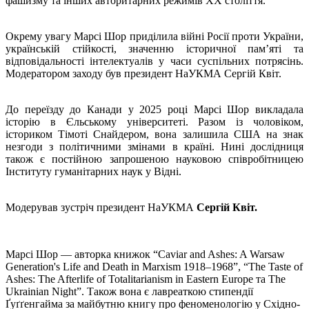
фашизму та інших авторитарних режимів ХХ століття.
Окрему увагу Марсі Шор приділила війні Росії проти України,
українській стійкості, значенню історичної пам’яті та
відповідальності інтелектуалів у часи суспільних потрясінь.
Модератором заходу був президент НаУКМА Сергій Квіт.
До переїзду до Канади у 2025 році Марсі Шор викладала
історію в Єльському університеті. Разом із чоловіком,
істориком Тімоті Снайдером, вона залишила США на знак
незгоди з політичними змінами в країні. Нині дослідниця
також є постійною запрошеною науковою співробітницею
Інституту гуманітарних наук у Відні.
Модерував зустріч президент НаУКМА
Сергій Квіт.
Марсі Шор — авторка книжок “Caviar and Ashes: A Warsaw
Generation's Life and Death in Marxism 1918–1968”, “The Taste of
Ashes: The Afterlife of Totalitarianism in Eastern Europe та The
Ukrainian Night”. Також вона є лавреаткою стипендії
Ґуґґенгайма за майбутню книгу про феноменологію у Східно-