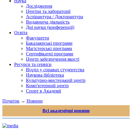
Наука
Дослідження
Центри та лабораторії
Аспірантура / Докторантура
Видавнича діяльність
Дні науки (конференції)
Освіта
Факультети
Бакалаврські програми
Магістерські програми
Сертифікатні програми
Центр забезпечення якості
Ресурси та сервіси
Відділ у справах студентства
Наукова бібліотека
Культурно-мистецький центр
Комп'ютерний центр
Спорт в Академії
Початок
→
Новини
Всі академічні новини