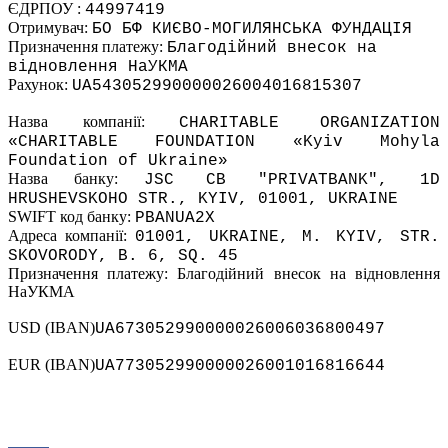
ЄДРПОУ :
44997419
Отримувач:
БО БФ КИЄВО-МОГИЛЯНСЬКА ФУНДАЦІЯ
Призначення платежу:
Благодійний внесок на
відновлення НаУКМА
Рахунок:
UA543052990000026004016815307
Назва компанії:
CHARITABLE ORGANIZATION
«CHARITABLE FOUNDATION «Kyiv Mohyla
Foundation of Ukraine»
Назва банку:
JSC CB "PRIVATBANK", 1D
HRUSHEVSKOHO STR., KYIV, 01001, UKRAINE
SWIFT код банку:
PBANUA2X
Адреса компанії:
01001, UKRAINE, M. KYIV, STR.
SKOVORODY, B. 6, SQ. 45
Призначення платежу: Благодійний внесок на відновлення
НаУКМА
USD (IBAN)
UA673052990000026006036800497
EUR (IBAN)
UA773052990000026001016816644