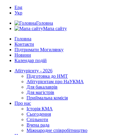
Eng
Укр
Головна
Мапа сайту
Головна
Контакти
Підтримати Могилянку
Новини
Календар подій
Абітурієнту - 2026
Підготовка до НМТ
Абітурієнтам про НаУКМА
Для бакалаврів
Для магістрів
Приймальна комісія
Про нас
Історія КМА
Сьогодення
Спільноти
Вчена рада
Міжнародне співробітництво