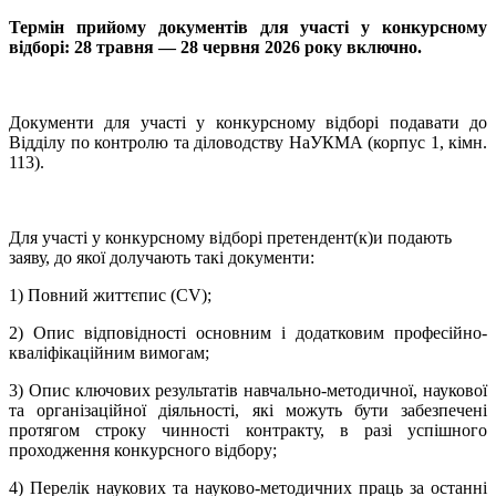
Термін прийому документів для участі у конкурсному
відборі: 28 травня — 28 червня 2026 року включно.
Документи для участі у конкурсному відборі подавати до
Відділу по контролю та діловодству НаУКМА (корпус 1, кімн.
113).
Для участі у конкурсному відборі претендент(к)и подають
заяву, до якої долучають такі документи:
1) Повний життєпис (CV);
2) Опис відповідності основним і додатковим професійно-
кваліфікаційним вимогам;
3) Опис ключових результатів навчально-методичної, наукової
та організаційної діяльності, які можуть бути забезпечені
протягом строку чинності контракту, в разі успішного
проходження конкурсного відбору;
4) Перелік наукових та науково-методичних праць за останні