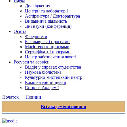
Наука
Дослідження
Центри та лабораторії
Аспірантура / Докторантура
Видавнича діяльність
Дні науки (конференції)
Освіта
Факультети
Бакалаврські програми
Магістерські програми
Сертифікатні програми
Центр забезпечення якості
Ресурси та сервіси
Відділ у справах студентства
Наукова бібліотека
Культурно-мистецький центр
Комп'ютерний центр
Спорт в Академії
Початок
→
Новини
Всі академічні новини