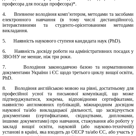
професора для посади професора)*.
4. Впевнене володіння комп’ютером, методами та засобами
електронного навчання (в тому числі дистанційного),
інтерактивними та студенто-орієнтованими методами
викладання.
5. Наявність наукового ступеня кандидата наук (PhD).
6. Наявність досвіду роботи на адміністративних посадах у
ЗВО/НУ не менше, ніж три роки.
7. Володіння законодавчою базою та нормативними
документами України і ЄС щодо третього циклу вищої освіти,
PhD.
8. Володіння англійською мовою на рівні, достатньому для
професійної усної та письмової комунікації, що може
підтверджуватися, зокрема, відповідними сертифікатами,
наявністю англомовних публікацій, міжнародним досвідом
наукової та/або викладацької діяльності, що засвідчується
документами (сертифікатами, свідоцтвами, дипломами,
іншими документами) про навчання, стажування або роботу у
закладі вищої освіти, науковій (або науково-технічній)
установі в країні, яка входить до ОЕСР та/або ЄС, або участь у