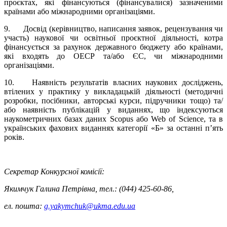
проєктах, які фінансуються (фінансувалися) зазначеними
країнами або міжнародними організаціями.
9. Досвід (керівництво, написання заявок, рецензування чи
участь) наукової чи освітньої проєктної діяльності, котра
фінансується за рахунок державного бюджету або країнами,
які входять до ОЕСР та/або ЄС, чи міжнародними
організаціями.
10. Наявність результатів власних наукових досліджень,
втілених у практику у викладацькій діяльності (методичні
розробки, посібники, авторські курси, підручники тощо) та/
або наявність публікацій у виданнях, що індексуються
наукометричних базах даних Scopus або Web of Science, та в
українських фахових виданнях категорії «Б» за останні п’ять
років.
Секретар Конкурсної комісії:
Якимчук Галина Петрівна, тел.: (044) 425-60-86,
ел. пошта:
g.yakymchuk@ukma.edu.ua