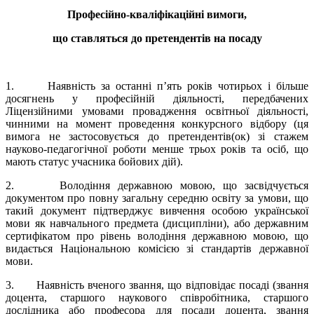
Професійно-кваліфікаційні вимоги,
що ставляться до претендентів на посаду
1. Наявність за останні п’ять років чотирьох і більше
досягнень у професійній діяльності, передбачених
Ліцензійними умовами провадження освітньої діяльності,
чинними на момент проведення конкурсного відбору (ця
вимога не застосовується до претендентів(ок) зі стажем
науково-педагогічної роботи менше трьох років та осіб, що
мають статус учасника бойових дій).
2. Володіння державною мовою, що засвідчується
документом про повну загальну середню освіту за умови, що
такий документ підтверджує вивчення особою української
мови як навчального предмета (дисципліни), або державним
сертифікатом про рівень володіння державною мовою, що
видається Національною комісією зі стандартів державної
мови.
3. Наявність вченого звання, що відповідає посаді (звання
доцента, старшого наукового співробітника, старшого
дослідника або професора для посади доцента, звання