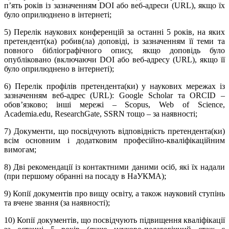
п’ять років із зазначенням DOI або веб-адреси (URL), якщо їх
було оприлюднено в інтернеті;
5) Перелік наукових конференцій за останні 5 років, на яких
претендент(ка) робив(ла) доповіді, із зазначенням її теми та
повного бібліографічного опису, якщо доповідь було
опубліковано (включаючи DOI або веб-адресу (URL), якщо її
було оприлюднено в інтернеті);
6) Перелік профілів претендента(ки) у наукових мережах із
зазначенням веб-адрес (URL): Google Scholar та ORCID –
обов’язково; інші мережі – Scopus, Web of Science,
Academia.edu, ResearchGate, SSRN тощо – за наявності;
7) Документи, що посвідчують відповідність претендента(ки)
всім основним і додатковим професійно-кваліфікаційним
вимогам;
8) Дві рекомендації із контактними даними осіб, які їх надали
(при першому обранні на посаду в НаУКМА);
9) Копії документів про вищу освіту, а також науковий ступінь
та вчене звання (за наявності);
10) Копії документів, що посвідчують підвищення кваліфікації