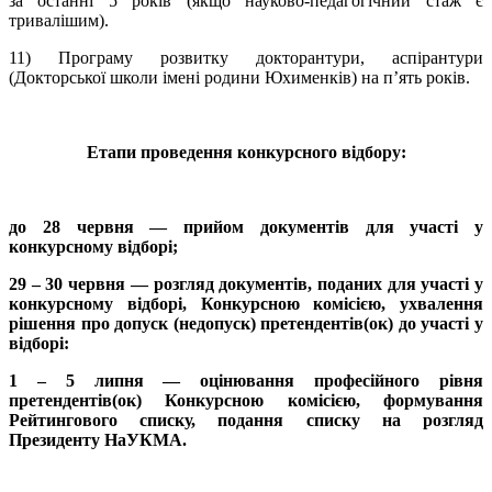
за останні 5 років (якщо науково-педагогічний стаж є
тривалішим).
11) Програму розвитку докторантури, аспірантури
(Докторської школи імені родини Юхименків) на п’ять років.
Етапи проведення конкурсного відбору:
до 28 червня — прийом документів для участі у
конкурсному відборі;
29 – 30 червня — розгляд документів, поданих для участі у
конкурсному відборі, Конкурсною комісією, ухвалення
рішення про допуск (недопуск) претендентів(ок) до участі у
відборі:
1 – 5 липня — оцінювання професійного рівня
претендентів(ок) Конкурсною комісією, формування
Рейтингового списку, подання списку на розгляд
Президенту НаУКМА.