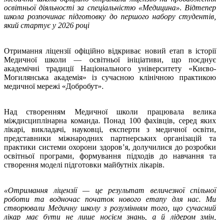
освітньої діяльності за спеціальністю «Медицина». Відтепер
школа розпочинає підготовку до першого набору студентів,
який стартує у 2026 році
Отримання ліцензії офіційно відкриває новий етап в історії
Медичної школи — освітньої ініціативи, що поєднує
академічні традиції Національного університету «Києво-
Могилянська академія» із сучасною клінічною практикою
медичної мережі «Добробут».
Над створенням Медичної школи працювала велика
міждисциплінарна команда. Понад 100 фахівців, серед яких
лікарі, викладачі, науковці, експерти з медичної освіти,
представники міжнародних партнерських організацій та
практики системи охорони здоров’я, долучилися до розробки
освітньої програми, формування підходів до навчання та
створення моделі підготовки майбутніх лікарів.
«Отримання ліцензії — це результат величезної спільної
роботи та водночас початок нового етапу для нас. Ми
створювали Медичну школу з розумінням того, що сучасний
лікар має бути не лише носієм знань, а й лідером змін,