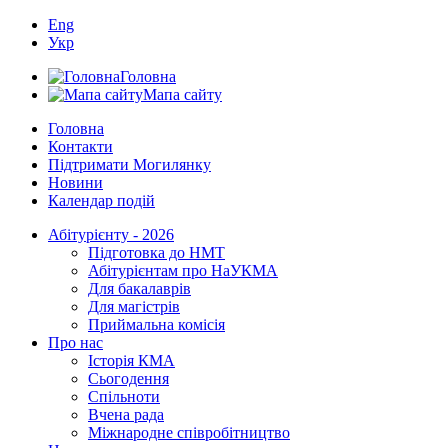
Eng
Укр
Головна
Мапа сайту
Головна
Контакти
Підтримати Могилянку
Новини
Календар подій
Абітурієнту - 2026
Підготовка до НМТ
Абітурієнтам про НаУКМА
Для бакалаврів
Для магістрів
Приймальна комісія
Про нас
Історія КМА
Сьогодення
Спільноти
Вчена рада
Міжнародне співробітництво