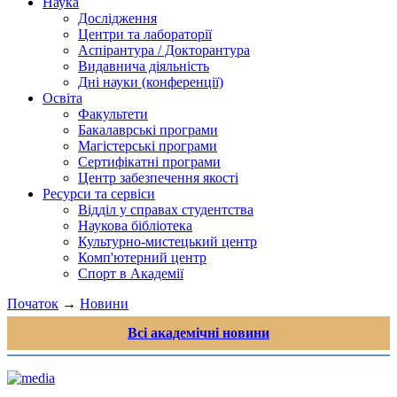
Наука
Дослідження
Центри та лабораторії
Аспірантура / Докторантура
Видавнича діяльність
Дні науки (конференції)
Освіта
Факультети
Бакалаврські програми
Магістерські програми
Сертифікатні програми
Центр забезпечення якості
Ресурси та сервіси
Відділ у справах студентства
Наукова бібліотека
Культурно-мистецький центр
Комп'ютерний центр
Спорт в Академії
Початок
→
Новини
Всі академічні новини