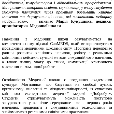
дослідником, комунікатором і відповідальним професіоналом.
Ми прагнемо створити освітнє середовище, у якому студенти
зможуть навчатися через практику, розвивати клінічне
мислення та формувати цінності, які визначають медицину
майбутнього»
, — зазначає
Марія Кукушкіна, деканка-
організаторка Медичної школи
.
Навчання в Медичній школі базуватиметься на
компетентнісному підході CanMEDS, який використовується
провідними медичними школами світу. Програма передбачає
ранній розвиток клінічних навичок, роботу з реальними
клінічними кейсами, сучасні методи симуляційного навчання,
а також значну увагу до етики, комунікації, критичного
мислення та командної роботи.
Особливістю Медичної школи є поєднання академічної
культури Могилянки, що базується на свободі думки,
критичному мисленні та міждисциплінарності, із сучасною
клінічною експертизою медичної мережі «Добробут».
Студенти отримуватимуть можливість поступово
занурюватися у клінічне середовище вже з перших років
навчання, працювати з симуляційними технологіями та
знайомитися з реальними клінічними практиками.