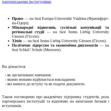
партнерськими інституціями
Право
— на базі Europa-Universität Viadrina (Франкфурт-
на-Одері);
Міжнародні відносини, суспільні комунікації та
регіональні студії
— на базі Justus Liebig University
Giessen (Гіссен);
Хімія
— на базі Justus Liebig University Giessen (Гіссен);
Політичне лідерство та економічна дипломатія
— на
базі SchlaU Schule (Мюнхен).
Ви дізнаєтеся:
- як організоване навчання;
- якими мовами відбувається викладання;
- які вимоги до вступу та як подати документи.
Також поговоримо про академічну підтримку студентів, роль
партнерських інституцій та відповімо на запитання батьків і
вступників.