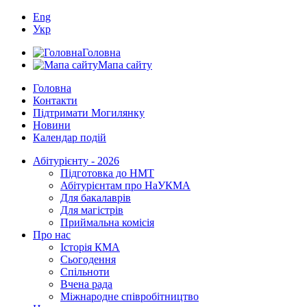
Eng
Укр
Головна
Мапа сайту
Головна
Контакти
Підтримати Могилянку
Новини
Календар подій
Абітурієнту - 2026
Підготовка до НМТ
Абітурієнтам про НаУКМА
Для бакалаврів
Для магістрів
Приймальна комісія
Про нас
Історія КМА
Сьогодення
Спільноти
Вчена рада
Міжнародне співробітництво