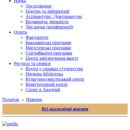
Наука
Дослідження
Центри та лабораторії
Аспірантура / Докторантура
Видавнича діяльність
Дні науки (конференції)
Освіта
Факультети
Бакалаврські програми
Магістерські програми
Сертифікатні програми
Центр забезпечення якості
Ресурси та сервіси
Відділ у справах студентства
Наукова бібліотека
Культурно-мистецький центр
Комп'ютерний центр
Спорт в Академії
Початок
→
Новини
Всі академічні новини