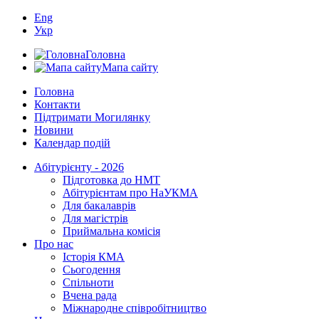
Eng
Укр
Головна
Мапа сайту
Головна
Контакти
Підтримати Могилянку
Новини
Календар подій
Абітурієнту - 2026
Підготовка до НМТ
Абітурієнтам про НаУКМА
Для бакалаврів
Для магістрів
Приймальна комісія
Про нас
Історія КМА
Сьогодення
Спільноти
Вчена рада
Міжнародне співробітництво