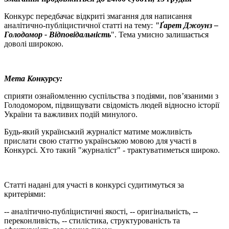
Конкурс передбачає відкриті змагання для написання
аналітично-публіцистичної статті на тему:
"Ґарет Джоунз –
Голодомор - Відповідальність
". Тема умисно залишається
доволі широкою.
Мета Конкурсу:
сприяти ознайомленню суспільства з подіями, пов’язаними з
Голодомором, підвищувати свідомість людей відносно історії
України та важливих подій минулого.
Будь-який український журналіст матиме можливість
прислати свою статтю українською мовою для участі в
Конкурсі. Хто такий "журналіст" - трактуватиметься широко.
Статті надані для участі в конкурсі судитимуться за
критеріями:
-- аналітично-публіцистичні якості, -- оригінальність, --
переконливість, -- стилістика, структурованість та