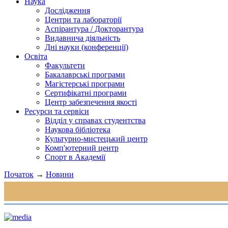
Наука
Дослідження
Центри та лабораторії
Аспірантура / Докторантура
Видавнича діяльність
Дні науки (конференції)
Освіта
Факультети
Бакалаврські програми
Магістерські програми
Сертифікатні програми
Центр забезпечення якості
Ресурси та сервіси
Відділ у справах студентства
Наукова бібліотека
Культурно-мистецький центр
Комп'ютерний центр
Спорт в Академії
Початок
→
Новини