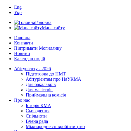
Eng
Укр
Головна
Мапа сайту
Головна
Контакти
Підтримати Могилянку
Новини
Календар подій
Абітурієнту - 2026
Підготовка до НМТ
Абітурієнтам про НаУКМА
Для бакалаврів
Для магістрів
Приймальна комісія
Про нас
Історія КМА
Сьогодення
Спільноти
Вчена рада
Міжнародне співробітництво