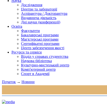
Наука
Дослідження
Центри та лабораторії
Аспірантура / Докторантура
Видавнича діяльність
Дні науки (конференції)
Освіта
Факультети
Бакалаврські програми
Магістерські програми
Сертифікатні програми
Центр забезпечення якості
Ресурси та сервіси
Відділ у справах студентства
Наукова бібліотека
Культурно-мистецький центр
Комп'ютерний центр
Спорт в Академії
Початок
→
Новини