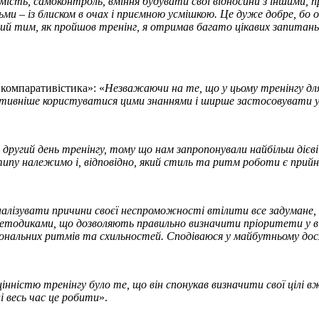
ість, самоконтроль, вміння будувати свої відносини з іншими,
п
ьми – із блиском в очах і приємною усмішкою. Це дуже добре, бо
ий тим, як пройшов тренінг, я отримав багато цікавих запитань, щ
і компаративістика»: «
Незважаючи на те, що у цьому тренінгу для 
тивніше користуватися цими знаннями і ширше застосовувати 
 другий день тренінгу, тому що нам запропонували найбільш діє
го типу належимо і, відповідно, який стиль та ритм роботи є при
алізувати причини своєї неспроможності втілити все задумане, в
методиками, що дозволяють правильно визначити пріоритети у вик
рсональних ритмів та схильностей. Сподіваюся у майбутньому до
інністю тренінгу було те, що він спонукав визначити свої цілі вж
і весь час це робити
».