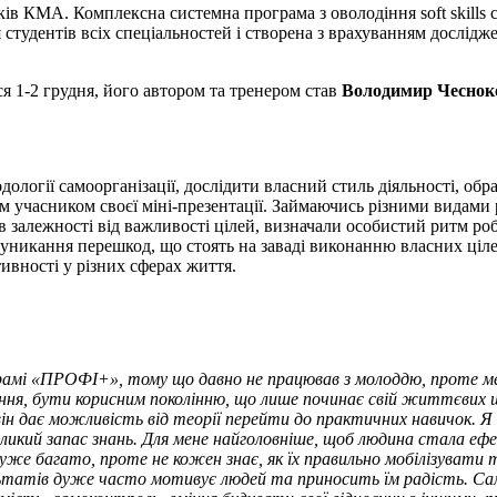
 КМА. Комплексна системна програма з оволодіння soft skills ск
студентів всіх спеціальностей і створена з врахуванням дослідж
ся 1-2 грудня, його автором та тренером став
Володимир Чеснок
дології самоорганізації, дослідити власний стиль діяльності, о
учасником своєї міні-презентації. Займаючись різними видами 
 залежності від важливості цілей, визначали особистий ритм роб
уникання перешкод, що стоять на заваді виконанню власних ціле
тивності у різних сферах життя.
рамі «ПРОФІ+», тому що давно не працював з молоддю, проте мені
ання, бути корисним поколінню, що лише починає свій життєвих шл
ін дає можливість від теорії перейти до практичних навичок.
Я 
икий запас знань. Для мене найголовніше, щоб людина стала еф
 дуже багато, проте не кожен знає, як їх правильно мобілізувати
ьтатів дуже часто мотивує людей та приносить їм радість. Само