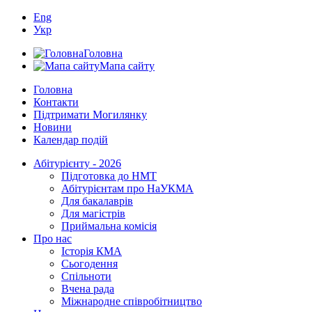
Eng
Укр
Головна
Мапа сайту
Головна
Контакти
Підтримати Могилянку
Новини
Календар подій
Абітурієнту - 2026
Підготовка до НМТ
Абітурієнтам про НаУКМА
Для бакалаврів
Для магістрів
Приймальна комісія
Про нас
Історія КМА
Сьогодення
Спільноти
Вчена рада
Міжнародне співробітництво