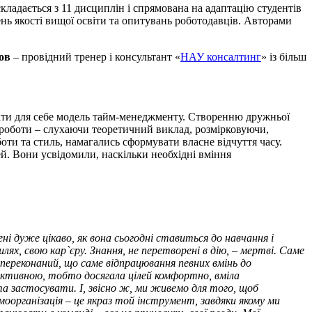
ладається з 11 дисциплін і спрямована на адаптацію студентів
ень якості вищої освіти та опитувань роботодавців. Авторами
ов
– провідний тренер і консультант «
НАУ консалтинг
» із більш
брати для себе модель тайм-менеджменту. Створенню дружньої
роботи – слухаючи теоретичний виклад, розмірковуючи,
оти та стиль, намагались сформувати власне відчуття часу.
й. Вони усвідомили, наскільки необхідні вміння
 дуже цікаво, як вона сьогодні ставиться до навчання і
ях, свою кар`єру. Знання, не перетворені в дію, – мертві. Саме
переконаний, що саме відпрацювання певних вмінь до
ективною, тобто досягала цілей комфортно, вміла
 та застосувати. І, звісно ж, ми живемо для того, щоб
організація – це якраз той інструмент, завдяки якому ми