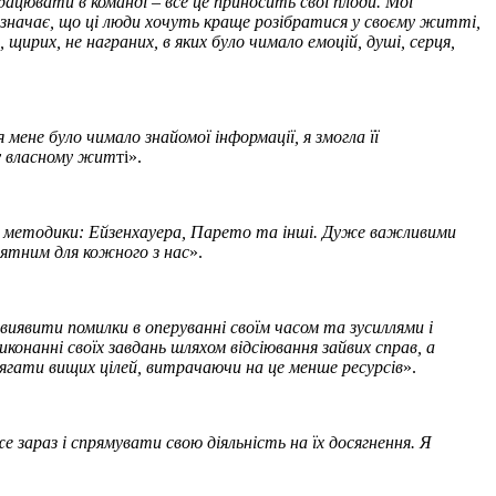
рацювати в команді – все це приносить свої плоди. Мої
 означає, що ці люди хочуть краще розібратися у своєму житті,
ирих, не награних, в яких було чимало емоцій, душі, серця,
мене було чимало знайомої інформації, я змогла її
у власному жит
ті».
ві методики: Ейзенхауера, Парето та інші. Дуже важливими
йнятним для кожного з нас
».
иявити помилки в оперуванні своїм часом та зусиллями і
онанні своїх завдань шляхом відсіювання зайвих справ, а
сягати вищих цілей, витрачаючи на це менше ресурсів
».
е зараз і спрямувати свою діяльність на їх досягнення. Я