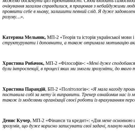
можемо досягнути цієї ефективності. Сюди входить самосвідом
очікування загалом справдилися, я працював з небайдужими люд
проявити себе в ньому, залишити певний слід. Я дуже задоволен
розуму…
».
Катерина Мельник,
МП-2 «Теорія та історія української мови 
структурувати і доповнити, а також отримала мотивацію ак
Христина Рибачок,
МП-2 «Філософія»: «
Мені дуже сподобався
були інтроспекції, в процесі яких ми змогли зрозуміти, до яко
Христина Парандій
, БП-2 «Політологія»: «
Я мала нагоду проан
поставила собі за мету їх виправити. Тренер ознайомив нас із 
також із моделями організації своєї роботи із врахуванням пе
Денис Кучер
, МП-2 «Фінанси та кредит»: «
Для мене основною ц
зрозумів, що дуже корисно записувати свої задачі, планую надал