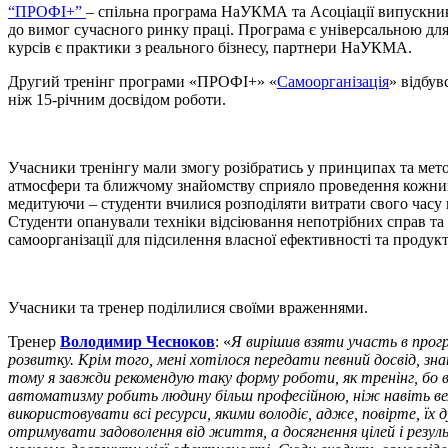
“ПРОФІ+”
– спільна програма НаУКМА та Асоціації випускників
до вимог сучасного ринку праці. Програма є універсальною для 
курсів є практики з реального бізнесу, партнери НаУКМА.
Другий тренінг програми «ПРОФІ+» «
Самоорганізація
» відбув
ніж 15-річним досвідом роботи.
Учасники тренінгу мали змогу розібратись у принципах та мето
атмосфери та ближчому знайомству сприяло проведення кожним 
медитуючи – студенти вчилися розподіляти витрати свого часу в
Студенти опанували техніки відсіювання непотрібних справ та 
самоорганізації для підсилення власної ефективності та продук
Учасники та тренер поділилися своїми враженнями.
Тренер
Володимир Чесноков
: «
Я вирішив взяти участь в прог
розвитку. Крім того, мені хотілося передати певний досвід, зн
тому я завжди рекомендую таку форму роботи, як тренінг, бо в
автоматизму робить людину більш професійною, ніж навіть вел
використовувати всі ресурси, якими володіє, адже, повірте, їх
отримувати задоволення від життя, а досягнення цілей і резул