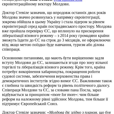
євроінтеграційному вектору Молдови.
Доктор Стевіле зазначив, що впродовж останніх двох років
Молдова значно розвинулась у напрямку євроінтеграції,
зокрема обійшла в цьому Україну і стала лідером за рівнем
євроінтеграції серед країн пострадянського простору. Молдова
вже пройшла перевірку ЄС, що вплинуло на прискорення
лібералізації візового режиму – з 2014 року громадяни країни
зможуть їздити до ЄС на строк до 3 місцяців, не оформлюючи
візу, якщо метою поїздки буде навчання, туризм або ділова
співпраця.
Основними питаннями, що мають бути вирішеними задля
вступу Молдови до ЄС, залишаються згоди про зону вільної
торгівлі та лібералізація візового режиму. Крім того, країна
потребує викорінення хабарництва, покращення роботи
судової системи, забезпечення верховенства права і
демократичних інститутів згідно вимог ЄС. Важливими також
є глибина та швидкість реформ та рівень політичного діалогу.
Співпраця Молдови та ЄС, за словами пана Посла, зараз
відбувається за принципом «more for more»: чим більше
реформ на належному рівні здійснює Молдова, тим більше її
підтримує Європейський Союз.
Доктор Стевіле зазначив: «
Молдова діє згідно з планом, що був