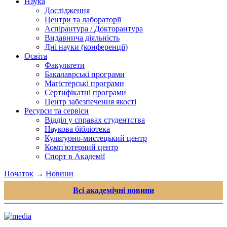
Наука
Дослідження
Центри та лабораторії
Аспірантура / Докторантура
Видавнича діяльність
Дні науки (конференції)
Освіта
Факультети
Бакалаврські програми
Магістерські програми
Сертифікатні програми
Центр забезпечення якості
Ресурси та сервіси
Відділ у справах студентства
Наукова бібліотека
Культурно-мистецький центр
Комп'ютерний центр
Спорт в Академії
Початок
→
Новини
Всі академічні новини