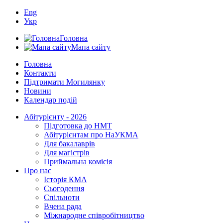
Eng
Укр
Головна
Мапа сайту
Головна
Контакти
Підтримати Могилянку
Новини
Календар подій
Абітурієнту - 2026
Підготовка до НМТ
Абітурієнтам про НаУКМА
Для бакалаврів
Для магістрів
Приймальна комісія
Про нас
Історія КМА
Сьогодення
Спільноти
Вчена рада
Міжнародне співробітництво