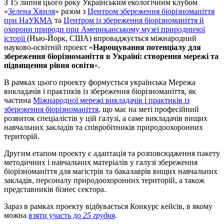
З 15 липня цього року Українським екологічним клубом
«
Зелена Хвиля
» разом з
Центром збереження біорізноманіття
при НаУКМА
та
Центром із збереження біорізноманіття й
охорони природи при Американському музеї природничої
історії
(Нью-Йорк, США) впроваджується міжнародний
науково-освітній проект «
Нарощування потенціалу для
збереження біорізноманіття в Україні: створення мережі та
підвищення рівня освіти
».
В рамках цього проекту формується українська Мережа
викладачів і практиків із збереження біорізноманіття, як
частина
Міжнародної мережі викладачів і практиків із
збереження біорізноманіття
, що має на меті професійний
розвиток спеціалістів у цій галузі, а саме викладачів вищих
навчальних закладів та співробітників природоохоронних
територій.
Другим етапом проекту є адаптація та розповсюдження пакету
методичних і навчальних матеріалів у галузі збереження
біорізноманіття для магістрів та бакалаврів вищих навчальних
закладів, персоналу природоохоронних територій, а також
представників бізнес сектора.
Зараз в рамках проекту відбувається Конкурс кейсів, в якому
можна
взяти участь до
25 грудня
.