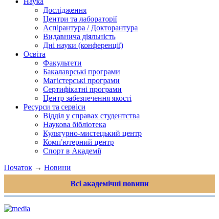
Наука
Дослідження
Центри та лабораторії
Аспірантура / Докторантура
Видавнича діяльність
Дні науки (конференції)
Освіта
Факультети
Бакалаврські програми
Магістерські програми
Сертифікатні програми
Центр забезпечення якості
Ресурси та сервіси
Відділ у справах студентства
Наукова бібліотека
Культурно-мистецький центр
Комп'ютерний центр
Спорт в Академії
Початок
→
Новини
Всі академічні новини