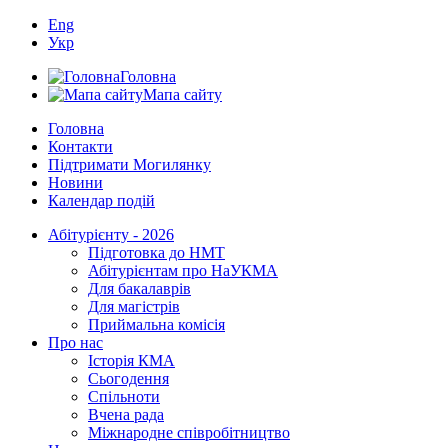
Eng
Укр
Головна
Мапа сайту
Головна
Контакти
Підтримати Могилянку
Новини
Календар подій
Абітурієнту - 2026
Підготовка до НМТ
Абітурієнтам про НаУКМА
Для бакалаврів
Для магістрів
Приймальна комісія
Про нас
Історія КМА
Сьогодення
Спільноти
Вчена рада
Міжнародне співробітництво