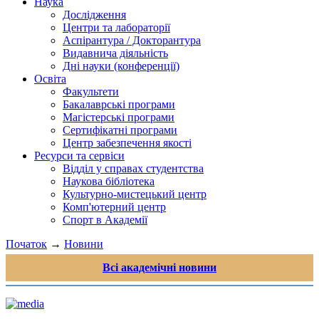
Наука
Дослідження
Центри та лабораторії
Аспірантура / Докторантура
Видавнича діяльність
Дні науки (конференції)
Освіта
Факультети
Бакалаврські програми
Магістерські програми
Сертифікатні програми
Центр забезпечення якості
Ресурси та сервіси
Відділ у справах студентства
Наукова бібліотека
Культурно-мистецький центр
Комп'ютерний центр
Спорт в Академії
Початок
→
Новини
Всі академічні новини