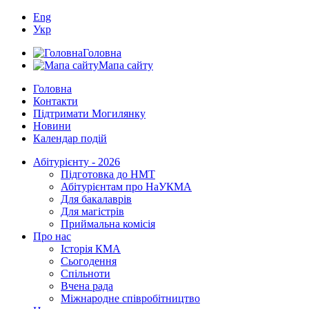
Eng
Укр
Головна
Мапа сайту
Головна
Контакти
Підтримати Могилянку
Новини
Календар подій
Абітурієнту - 2026
Підготовка до НМТ
Абітурієнтам про НаУКМА
Для бакалаврів
Для магістрів
Приймальна комісія
Про нас
Історія КМА
Сьогодення
Спільноти
Вчена рада
Міжнародне співробітництво