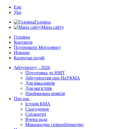
Eng
Укр
Головна
Мапа сайту
Головна
Контакти
Підтримати Могилянку
Новини
Календар подій
Абітурієнту - 2026
Підготовка до НМТ
Абітурієнтам про НаУКМА
Для бакалаврів
Для магістрів
Приймальна комісія
Про нас
Історія КМА
Сьогодення
Спільноти
Вчена рада
Міжнародне співробітництво