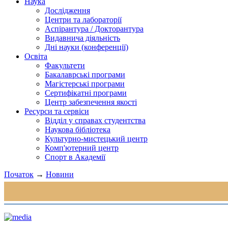
Наука
Дослідження
Центри та лабораторії
Аспірантура / Докторантура
Видавнича діяльність
Дні науки (конференції)
Освіта
Факультети
Бакалаврські програми
Магістерські програми
Сертифікатні програми
Центр забезпечення якості
Ресурси та сервіси
Відділ у справах студентства
Наукова бібліотека
Культурно-мистецький центр
Комп'ютерний центр
Спорт в Академії
Початок
→
Новини